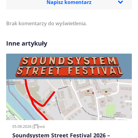
Napisz komentarz
Brak komentarzy do wyświetlenia.
Imię/ Nick*
Inne artykuły
Treść komentarza*
Zapamiętaj moje dane w tej przeglądarce podczas
pisania kolejnych komentarzy.
05.08.2026
|
red.
Soundsystem Street Festival 2026 –