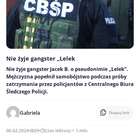
Nie żyje gangster „Lelek
Nie żyje gangster Jacek B. o pseudonimie „Lelek”.
Mężczyzna popełnił samobójstwo podczas próby
zatrzymania przez policjantów z Centralnego Biura
Śledczego Policji.
Gabriela
Skopiuj link
06.02.2024
29
Czas lektury:
< 1
min