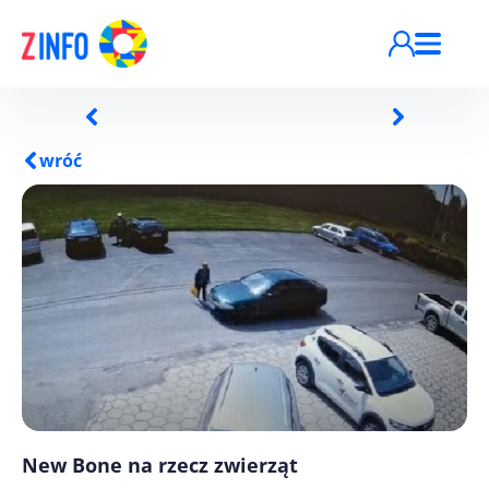
Przejdź do treści
wróć
New Bone na rzecz zwierząt