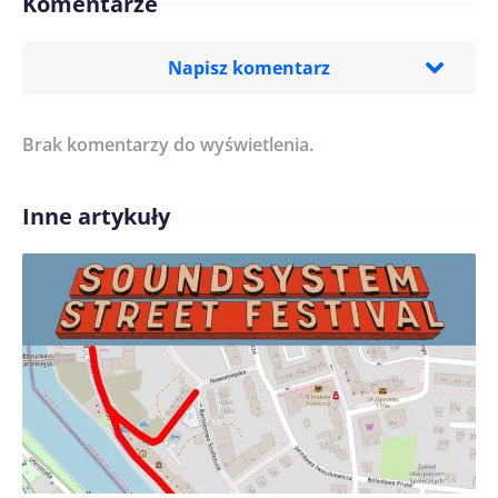
Komentarze
Napisz komentarz
Brak komentarzy do wyświetlenia.
Imię/ Nick*
Inne artykuły
Treść komentarza*
Zapamiętaj moje dane w tej przeglądarce podczas
pisania kolejnych komentarzy.