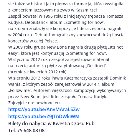
się także w historii jako pierwsza formacja, która wystąpiła
z koncertem jazzowym na żywo w Kaszmirze!
Zespół powstał w 1996 roku z inicjatywy trębacza Tomasza
Kudyka. Debiutancki album „Something for now”,
na którym znalazły się kompozycje lidera zespołu, nagrali
w 2004 roku. Debiut fonograficzny zaowocował dużą ilością
koncertów w całej Polsce.
W 2009 roku grupa New Bone nagrała drugą płytę „It’s not
easy”, która jest kontynuacją „Something for now”.
W styczniu 2012 roku zespół zarejestrował materiał
na trzecią autorską płytę zatytułowaną „Destined”
(premiera: kwiecień 2012 rok).
W sierpniu 2013 roku Pawła Kaczmarczyka zastąpił Dominik
Wania, z którym zespół zarejestrował w 2014 r. album
„Follow me”. Autorem większości kompozycji wykonywanych
przez New Bone, jest lider zespołu Tomasz Kudyk
Zajrzyjcie na: newbone.eu
https://youtu.be/AnvMAraLSZw
https://youtu.be/Z9JTnDWkiWM
Bilety do nabycia w Kwestia Czasu Pub
Tel. 75 648 08 08