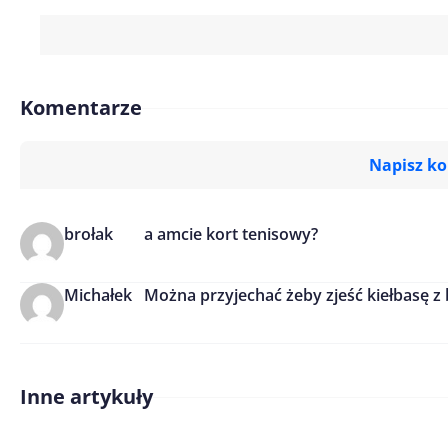
Komentarze
Napisz k
brołak
a amcie kort tenisowy?
Imię/ Nick*
Michałek
Można przyjechać żeby zjeść kiełbasę z
Treść komentarza*
Inne artykuły