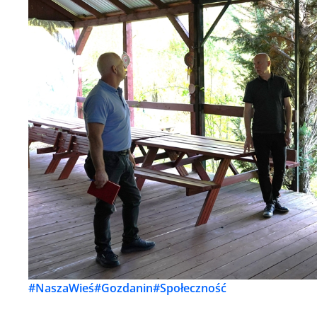
#NaszaWieś
#Gozdanin
#Społeczność