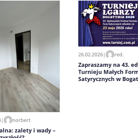
zeglądarce podczas pisania
26.02.2026
|
red.
Zapraszamy na 43. ed
Turnieju Małych For
Satyrycznych w Bogat
4
|
norbert
alna: zalety i wady –
rzyszłość?