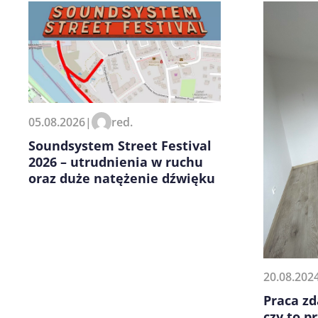
Zapamiętaj moje dane w tej pr
kolejnych komentarzy.
05.08.2026
|
red.
Soundsystem Street Festival
2026 – utrudnienia w ruchu
oraz duże natężenie dźwięku
20.08.202
Praca zd
czy to p