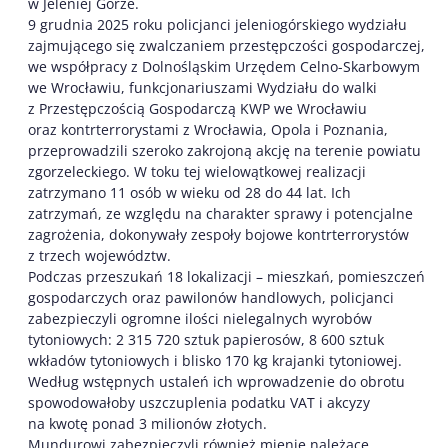
w Jeleniej Górze.
9 grudnia 2025 roku policjanci jeleniogórskiego wydziału
zajmującego się zwalczaniem przestępczości gospodarczej,
we współpracy z Dolnośląskim Urzędem Celno-Skarbowym
we Wrocławiu, funkcjonariuszami Wydziału do walki
z Przestępczością Gospodarczą KWP we Wrocławiu
oraz kontrterrorystami z Wrocławia, Opola i Poznania,
przeprowadzili szeroko zakrojoną akcję na terenie powiatu
zgorzeleckiego. W toku tej wielowątkowej realizacji
zatrzymano 11 osób w wieku od 28 do 44 lat. Ich
zatrzymań, ze względu na charakter sprawy i potencjalne
zagrożenia, dokonywały zespoły bojowe kontrterrorystów
z trzech województw.
Podczas przeszukań 18 lokalizacji – mieszkań, pomieszczeń
gospodarczych oraz pawilonów handlowych, policjanci
zabezpieczyli ogromne ilości nielegalnych wyrobów
tytoniowych: 2 315 720 sztuk papierosów, 8 600 sztuk
wkładów tytoniowych i blisko 170 kg krajanki tytoniowej.
Według wstępnych ustaleń ich wprowadzenie do obrotu
spowodowałoby uszczuplenia podatku VAT i akcyzy
na kwotę ponad 3 milionów złotych.
Mundurowi zabezpieczyli również mienie należące