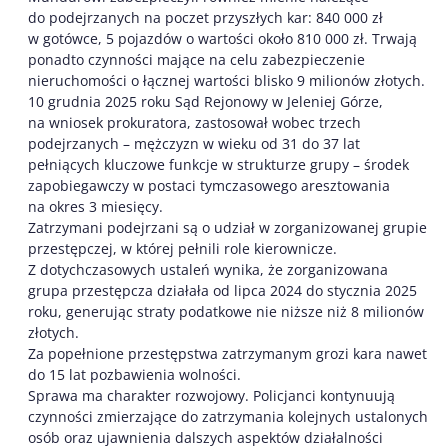
do podejrzanych na poczet przyszłych kar: 840 000 zł
w gotówce, 5 pojazdów o wartości około 810 000 zł. Trwają
ponadto czynności mające na celu zabezpieczenie
nieruchomości o łącznej wartości blisko 9 milionów złotych.
10 grudnia 2025 roku Sąd Rejonowy w Jeleniej Górze,
na wniosek prokuratora, zastosował wobec trzech
podejrzanych – mężczyzn w wieku od 31 do 37 lat
pełniących kluczowe funkcje w strukturze grupy – środek
zapobiegawczy w postaci tymczasowego aresztowania
na okres 3 miesięcy.
Zatrzymani podejrzani są o udział w zorganizowanej grupie
przestępczej, w której pełnili role kierownicze.
Z dotychczasowych ustaleń wynika, że zorganizowana
grupa przestępcza działała od lipca 2024 do stycznia 2025
roku, generując straty podatkowe nie niższe niż 8 milionów
złotych.
Za popełnione przestępstwa zatrzymanym grozi kara nawet
do 15 lat pozbawienia wolności.
Sprawa ma charakter rozwojowy. Policjanci kontynuują
czynności zmierzające do zatrzymania kolejnych ustalonych
osób oraz ujawnienia dalszych aspektów działalności