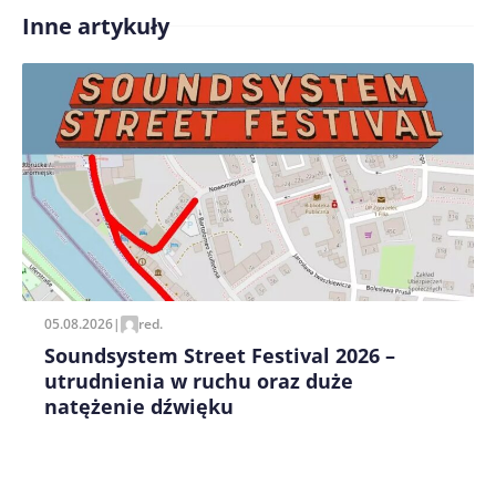
Inne artykuły
Treść komentarza*
Zapamiętaj moje dane w tej przeglądarce podczas
pisania kolejnych komentarzy.
05.08.2026
|
red.
Soundsystem Street Festival 2026 –
utrudnienia w ruchu oraz duże
natężenie dźwięku