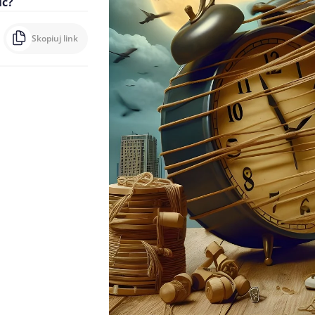
ić?
Skopiuj link