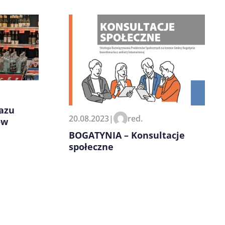
azu
20.08.2023
|
red.
ów
BOGATYNIA – Konsultacje
społeczne