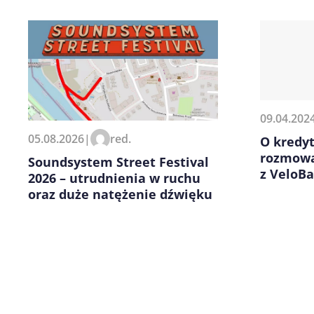
09.04.202
Zapamiętaj moje dane w tej pr
05.08.2026
|
red.
O kredyt
kolejnych komentarzy.
rozmowa
Soundsystem Street Festival
z VeloB
2026 – utrudnienia w ruchu
oraz duże natężenie dźwięku