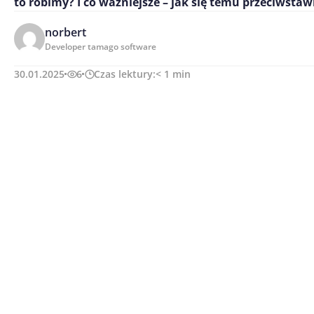
to robimy? I co ważniejsze – jak się temu przeciwstaw
norbert
Developer tamago software
30.01.2025
6
Czas lektury:
< 1
min