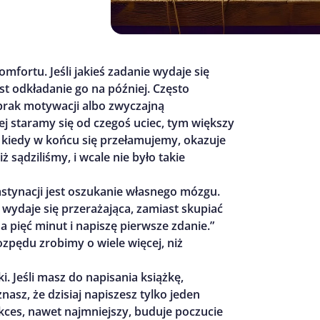
fortu. Jeśli jakieś zadanie wydaje się
est odkładanie go na później. Często
 brak motywacji albo zwyczajną
ej staramy się od czegoś uciec, tym większy
 kiedy w końcu się przełamujemy, okazuje
 sądziliśmy, i wcale nie było takie
tynacji jest oszukanie własnego mózgu.
 wydaje się przerażająca, zamiast skupiać
na pięć minut i napiszę pierwsze zdanie.”
ozpędu zrobimy o wiele więcej, niż
i. Jeśli masz do napisania książkę,
nasz, że dzisiaj napiszesz tylko jeden
sukces, nawet najmniejszy, buduje poczucie