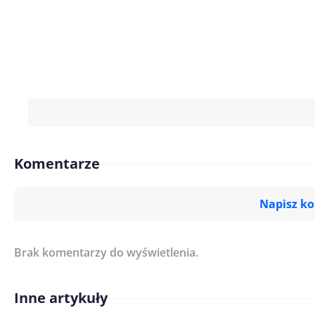
Komentarze
Napisz k
Brak komentarzy do wyświetlenia.
Imię/ Nick*
Inne artykuły
Treść komentarza*