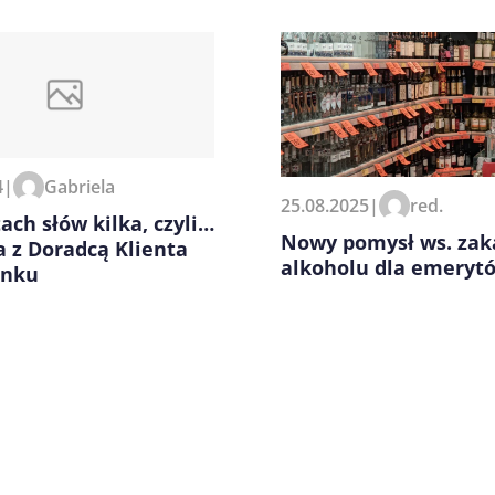
4
|
Gabriela
zeglądarce podczas pisania
25.08.2025
|
red.
ach słów kilka, czyli…
Nowy pomysł ws. zak
 z Doradcą Klienta
alkoholu dla emeryt
anku