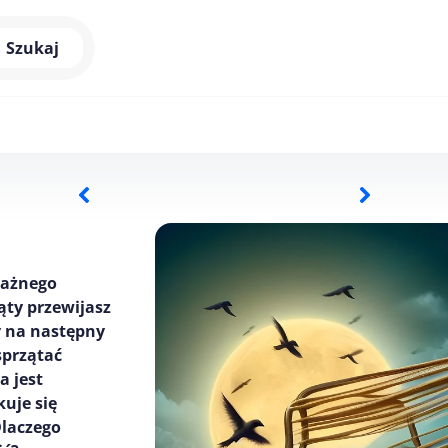
Szukaj
ważnego
iąty przewijasz
y na następny
sprzątać
a jest
uje się
Dlaczego