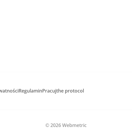
watności
Regulamin
Pracuj
the protocol
© 2026 Webmetric