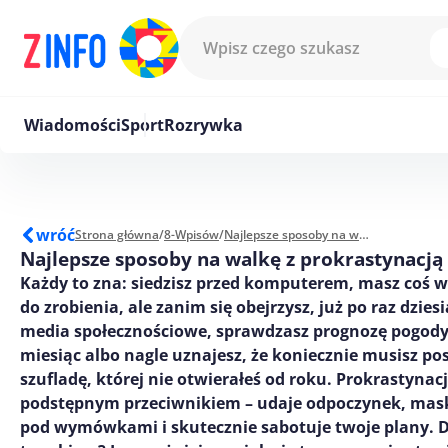
Przejdź do treści
Wiadomości
Sport
Rozrywka
wróć
Strona główna
/
8-Wpisów
/
Najlepsze sposoby na walkę z prokrastynacją
Najlepsze sposoby na walkę z prokrastynacją
Każdy to zna: siedzisz przed komputerem, masz coś 
do zrobienia, ale zanim się obejrzysz, już po raz dzies
media społecznościowe, sprawdzasz prognozę pogod
miesiąc albo nagle uznajesz, że koniecznie musisz po
szufladę, której nie otwierałeś od roku. Prokrastynacj
podstępnym przeciwnikiem – udaje odpoczynek, mask
pod wymówkami i skutecznie sabotuje twoje plany. 