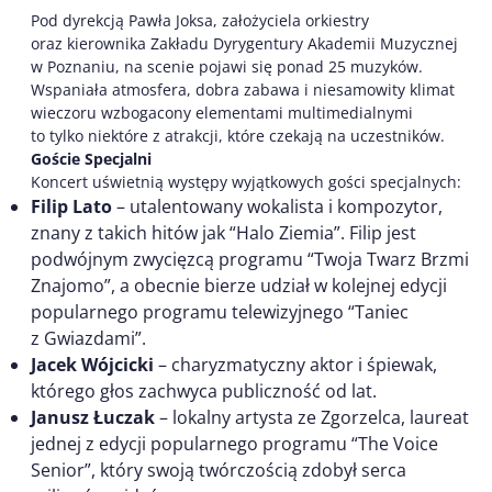
Pod dyrekcją Pawła Joksa, założyciela orkiestry
oraz kierownika Zakładu Dyrygentury Akademii Muzycznej
w Poznaniu, na scenie pojawi się ponad 25 muzyków.
Wspaniała atmosfera, dobra zabawa i niesamowity klimat
wieczoru wzbogacony elementami multimedialnymi
to tylko niektóre z atrakcji, które czekają na uczestników.
Goście Specjalni
Koncert uświetnią występy wyjątkowych gości specjalnych:
Filip Lato
– utalentowany wokalista i kompozytor,
znany z takich hitów jak “Halo Ziemia”. Filip jest
podwójnym zwycięzcą programu “Twoja Twarz Brzmi
Znajomo”, a obecnie bierze udział w kolejnej edycji
popularnego programu telewizyjnego “Taniec
z Gwiazdami”.
Jacek Wójcicki
– charyzmatyczny aktor i śpiewak,
którego głos zachwyca publiczność od lat.
Janusz Łuczak
– lokalny artysta ze Zgorzelca, laureat
jednej z edycji popularnego programu “The Voice
Senior”, który swoją twórczością zdobył serca