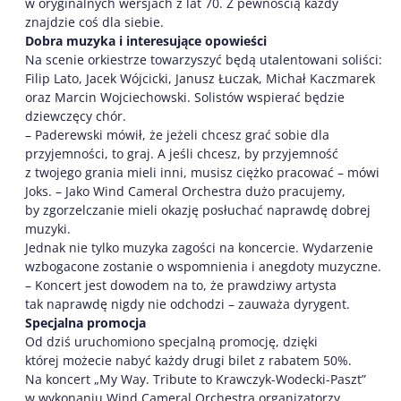
w oryginalnych wersjach z lat 70. Z pewnością każdy
znajdzie coś dla siebie.
Dobra muzyka i interesujące opowieści
Na scenie orkiestrze towarzyszyć będą utalentowani soliści:
Filip Lato, Jacek Wójcicki, Janusz Łuczak, Michał Kaczmarek
oraz Marcin Wojciechowski. Solistów wspierać będzie
dziewczęcy chór.
– Paderewski mówił, że jeżeli chcesz grać sobie dla
przyjemności, to graj. A jeśli chcesz, by przyjemność
z twojego grania mieli inni, musisz ciężko pracować – mówi
Joks. – Jako Wind Cameral Orchestra dużo pracujemy,
by zgorzelczanie mieli okazję posłuchać naprawdę dobrej
muzyki.
Jednak nie tylko muzyka zagości na koncercie. Wydarzenie
wzbogacone zostanie o wspomnienia i anegdoty muzyczne.
– Koncert jest dowodem na to, że prawdziwy artysta
tak naprawdę nigdy nie odchodzi – zauważa dyrygent.
Specjalna promocja
Od dziś uruchomiono specjalną promocję, dzięki
której możecie nabyć każdy drugi bilet z rabatem 50%.
Na koncert „My Way. Tribute to Krawczyk-Wodecki-Paszt”
w wykonaniu Wind Cameral Orchestra organizatorzy