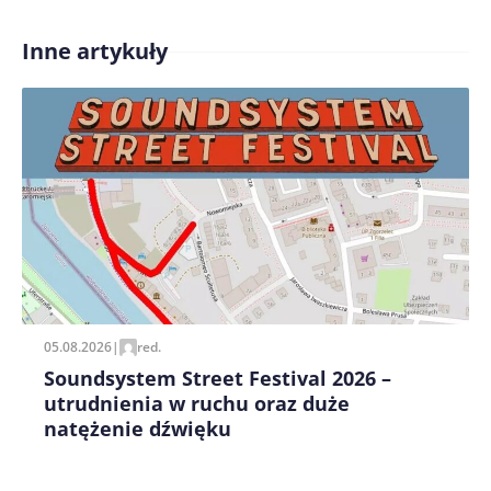
Inne artykuły
Treść komentarza*
Zapamiętaj moje dane w tej przeglądarce podczas
pisania kolejnych komentarzy.
05.08.2026
|
red.
Soundsystem Street Festival 2026 –
utrudnienia w ruchu oraz duże
natężenie dźwięku