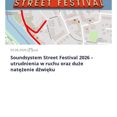
Zapamiętaj moje dane w tej przeglądarce podczas
pisania kolejnych komentarzy.
05.08.2026
|
red.
Soundsystem Street Festival 2026 –
utrudnienia w ruchu oraz duże
natężenie dźwięku