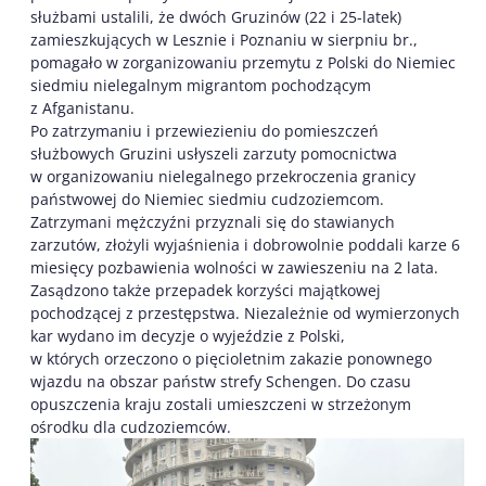
służbami ustalili, że dwóch Gruzinów (22 i 25-latek)
zamieszkujących w Lesznie i Poznaniu w sierpniu br.,
pomagało w zorganizowaniu przemytu z Polski do Niemiec
siedmiu nielegalnym migrantom pochodzącym
z Afganistanu.
Po zatrzymaniu i przewiezieniu do pomieszczeń
służbowych Gruzini usłyszeli zarzuty pomocnictwa
w organizowaniu nielegalnego przekroczenia granicy
państwowej do Niemiec siedmiu cudzoziemcom.
Zatrzymani mężczyźni przyznali się do stawianych
zarzutów, złożyli wyjaśnienia i dobrowolnie poddali karze 6
miesięcy pozbawienia wolności w zawieszeniu na 2 lata.
Zasądzono także przepadek korzyści majątkowej
pochodzącej z przestępstwa. Niezależnie od wymierzonych
kar wydano im decyzje o wyjeździe z Polski,
w których orzeczono o pięcioletnim zakazie ponownego
wjazdu na obszar państw strefy Schengen. Do czasu
opuszczenia kraju zostali umieszczeni w strzeżonym
ośrodku dla cudzoziemców.