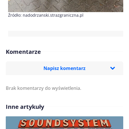
Źródło: nadodrzanski.strazgraniczna.pl
Komentarze
Napisz komentarz
Brak komentarzy do wyświetlenia.
Imię/ Nick*
Inne artykuły
Treść komentarza*