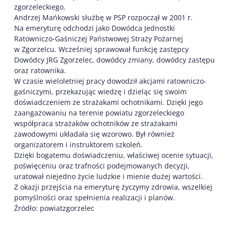
zgorzeleckiego.
Andrzej Mańkowski służbę w PSP rozpoczął w 2001 r.
Na emeryturę odchodzi jako Dowódca Jednostki
Ratowniczo-Gaśniczej Państwowej Straży Pożarnej
w Zgorzelcu. Wcześniej sprawował funkcję zastępcy
Dowódcy JRG Zgorzelec, dowódcy zmiany, dowódcy zastępu
oraz ratownika.
W czasie wieloletniej pracy dowodził akcjami ratowniczo-
gaśniczymi, przekazując wiedzę i dzieląc się swoim
doświadczeniem ze strażakami ochotnikami. Dzięki jego
zaangażowaniu na terenie powiatu zgorzeleckiego
współpraca strażaków ochotników ze strażakami
zawodowymi układała się wzorowo. Był również
organizatorem i instruktorem szkoleń.
Dzięki bogatemu doświadczeniu, właściwej ocenie sytuacji,
poświęceniu oraz trafności podejmowanych decyzji,
uratował niejedno życie ludzkie i mienie dużej wartości.
Z okazji przejścia na emeryturę życzymy zdrowia, wszelkiej
pomyślności oraz spełnienia realizacji i planów.
Źródło: powiatzgorzelec