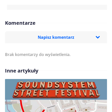
Komentarze
Napisz komentarz
Brak komentarzy do wyświetlenia.
Imię/ Nick*
Inne artykuły
Treść komentarza*