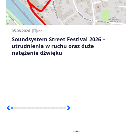
Zapamiętaj moje dane w tej przeglądarce podczas
pisania kolejnych komentarzy.
05.08.2026
|
red.
Soundsystem Street Festival 2026 –
utrudnienia w ruchu oraz duże
natężenie dźwięku