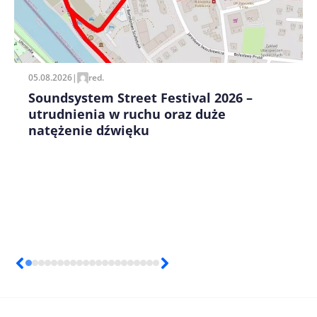
Zapamiętaj moje dane w tej przeglądarce podczas
pisania kolejnych komentarzy.
05.08.2026
|
red.
Soundsystem Street Festival 2026 –
utrudnienia w ruchu oraz duże
natężenie dźwięku