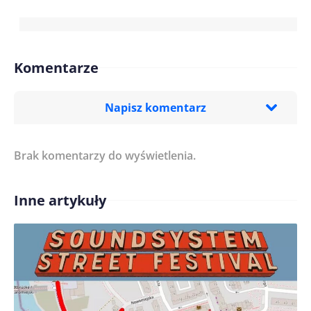
Komentarze
Napisz komentarz
Brak komentarzy do wyświetlenia.
Imię/ Nick*
Inne artykuły
Treść komentarza*