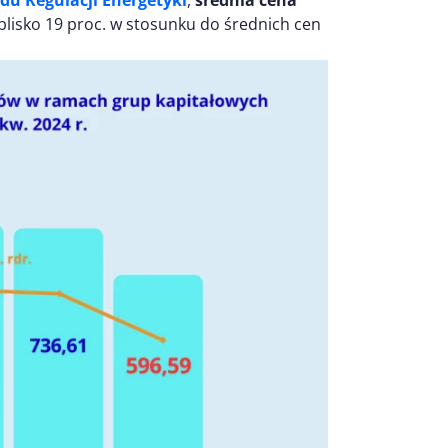
du Regulacji Energetyki
,
średnia cena
o blisko 19 proc. w stosunku do średnich cen