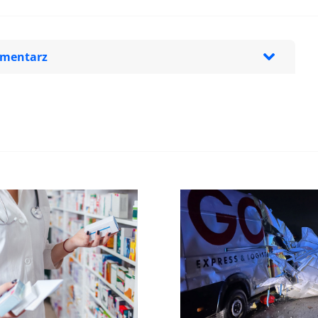
omentarz
zeglądarce podczas pisania