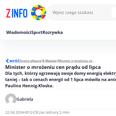
Przejdź do treści
Wiadomości
Sport
Rozrywka
wróć
Strona główna
/
8-Wpisów
/
Minister o mrożeniu cen prądu od lipca
Minister o mrożeniu cen prądu od lipca
Dla tych, którzy ogrzewają swoje domy energią elektr
taniej – tak o cenach energii od 1 lipca mówiła na an
Paulina Hennig-Kloska.
Gabriela
22.04.2024
12
Czas lektury:
2
min