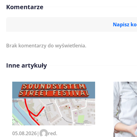
Komentarze
Napisz k
Brak komentarzy do wyświetlenia.
Imię/ Nick*
Inne artykuły
Treść komentarza*
Zapamiętaj moje dane w tej pr
05.08.2026
|
red.
kolejnych komentarzy.