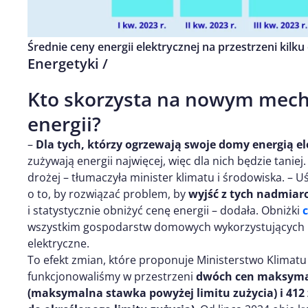
Średnie ceny energii elektrycznej na przestrzeni kilku
Energetyki /
Kto skorzysta na nowym mech
energii?
–
Dla tych, którzy ogrzewają swoje domy energią el
zużywają energii najwięcej, więc dla nich będzie taniej.
drożej – tłumaczyła minister klimatu i środowiska. – U
o to, by rozwiązać problem, by
wyjść z tych nadmiar
i statystycznie obniżyć cenę energii – dodała. Obniżki
c
wszystkim gospodarstw domowych wykorzystujących 
elektryczne.
To efekt zmian, które proponuje Ministerstwo Klimatu
funkcjonowaliśmy w przestrzeni
dwóch cen maksymaln
(maksymalna stawka powyżej limitu zużycia) i 41