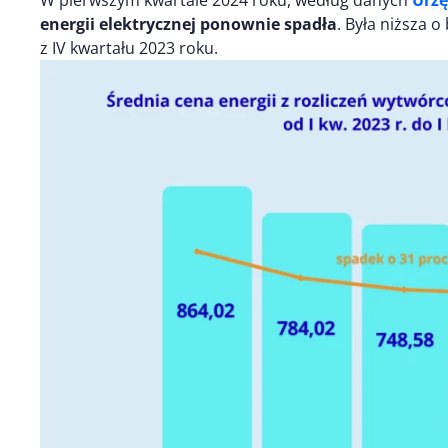
W pierwszym kwartale 2024 roku, według danych
Urzę
energii elektrycznej ponownie spadła
. Była niższa 
z IV kwartału 2023 roku.