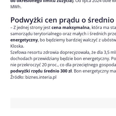
do określonego limitu zużycia)
. Od lipca 2024 obie 
MWh.
Podwyżki cen prądu o średnio 
– Z jednej strony jest
cena maksymalna
, która ma st
samorządu terytorialnego oraz małych i średnich prz
energetyczny
, bo będziemy bardziej walczyć z ubós
Kloska.
Szefowa resortu zdrowia doprecyzowała, że dla 3,5 
dochodach przewidziany będzie bon energetyczny. Pod
nie przekroczyć 20 proc., co dla przeciętnego gosp
podwyżki rzędu średnio 300 zł
. Bon energetyczny ma
Źródło: biznes.interia.pl