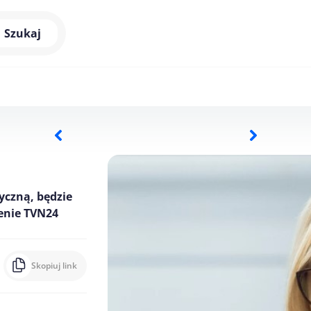
Szukaj
yczną, będzie
tenie TVN24
Skopiuj link