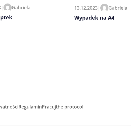
3
|
Gabriela
13.12.2023
|
Gabriela
aptek
Wypadek na A4
watności
Regulamin
Pracuj
the protocol