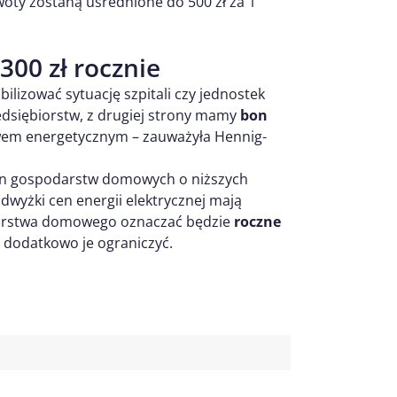
kwoty zostaną uśrednione do 500 zł za 1
300 zł rocznie
abilizować sytuację szpitali czy jednostek
edsiębiorstw, z drugiej strony mamy
bon
twem energetycznym – zauważyła Hennig-
mln gospodarstw domowych o niższych
wyżki cen energii elektrycznej mają
odarstwa domowego oznaczać będzie
roczne
 dodatkowo je ograniczyć.