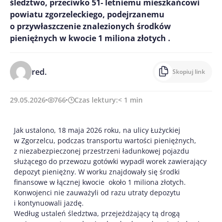
śledztwo, przeciwko 51- letniemu mieszkańcowi
powiatu zgorzeleckiego, podejrzanemu
o przywłaszczenie znalezionych środków
pieniężnych w kwocie 1 miliona złotych .
red.
Skopiuj link
29.05.2026
766
Czas lektury:
< 1
min
Jak ustalono, 18 maja 2026 roku, na ulicy Łużyckiej
w Zgorzelcu, podczas transportu wartości pieniężnych,
z niezabezpieczonej przestrzeni ładunkowej pojazdu
służącego do przewozu gotówki wypadł worek zawierający
depozyt pieniężny. W worku znajdowały się środki
finansowe w łącznej kwocie około 1 miliona złotych.
Konwojenci nie zauważyli od razu utraty depozytu
i kontynuowali jazdę.
Według ustaleń śledztwa, przejeżdżający tą drogą