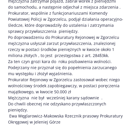
mężczyzna zatrzymał pojazd, zabrał worek z pieniędzmi
do samochodu, a następnie odjechał z miejsca zdarzenia .
Prokurator, wspólnie z funkcjonariuszami Komendy
Powiatowej Policji w Zgorzelcu, podjął działania operacyjno-
śledcze, które doprowadziły do ustalenia i zatrzymania
sprawcy przywłaszczenia pieniędzy.
Po doprowadzeniu do Prokuratury Rejonowej w Zgorzelcu
mężczyzna usłyszał zarzut przywłaszczenia, znalezionej
rzeczy w postaci środków pieniężnych w kwocie około 1
miliona złotych , to jest przestępstwa z art. 284§3kk.
Za ten czyn grozi kara do roku pozbawienia wolności.
Podejrzany nie przyznał się do popełnienia zarzucanego
mu występku i złożył wyjaśnienia.
Prokurator Rejonowy w Zgorzelcu zastosował wobec niego
wolnościowy środek zapobiegawczy, w postaci poręczenia
majątkowego, w kwocie 50.000 zł
Mężczyzna nie był wcześniej karany sądownie .
Do chwili obecnej nie odzyskano przywłaszczonych
pieniędzy.
Ewa Węglarowicz-Makowska Rzecznik prasowy Prokuratury
Okręgowej w Jeleniej Górze