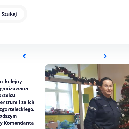
Szukaj
az kolejny
 organizowana
rzelcu.
entrum i za ich
zgorzeleckiego.
łodszym
owy Komendanta