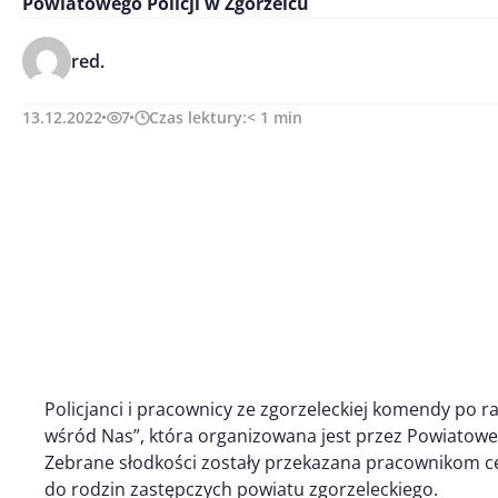
Powiatowego Policji w Zgorzelcu
red.
13.12.2022
7
Czas lektury:
< 1
min
Policjanci i pracownicy ze zgorzeleckiej komendy po raz 
wśród Nas”, która organizowana jest przez Powiatow
Zebrane słodkości zostały przekazana pracownikom ce
do rodzin zastępczych powiatu zgorzeleckiego.