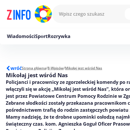
Przejdź do treści
Wiadomości
Sport
Rozrywka
wróć
Strona główna
/
8-Wpisów
/
Mikołaj jest wśród Nas
Mikołaj jest wśród Nas
Policjanci i pracownicy ze zgorzeleckiej komendy po r
włączyli się w akcję „Mikołaj jest wśród Nas”, która
jest przez Powiatowe Centrum Pomocy Rodzinie w Zgo
Zebrane słodkości zostały przekazana pracownikom c
pośrednictwem trafią do rodzin zastępczych powiatu 
Mamy nadzieję, że te drobne upominki osłodzą najm
świąteczny czas. kom. Agnieszka Goguł Oficer Pras