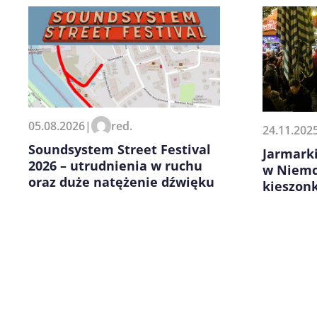
Zapamiętaj moje dane w tej pr
05.08.2026
|
red.
24.11.202
kolejnych komentarzy.
Soundsystem Street Festival
Jarmark
2026 – utrudnienia w ruchu
w Niemc
oraz duże natężenie dźwięku
kieszon