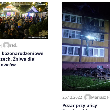
zeglądarce podczas pisania
5
|
red.
i bożonarodzeniowe
zech. Żniwa dla
kowców
26.12.2022
|
Mariusz P
Pożar przy ulicy