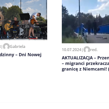
zeglądarce podczas pisania
3
|
Gabriela
10.07.2024
|
red.
dzinny – Dni Nowej
AKTUALIZACJA – Przem
– migranci przekracz
granicę z Niemcami! 