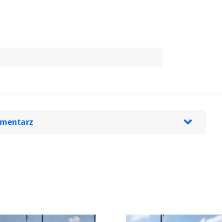
omentarz