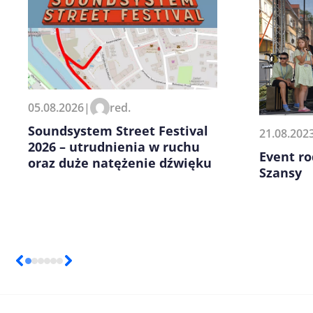
Zapamiętaj moje dane w tej pr
05.08.2026
|
red.
kolejnych komentarzy.
Soundsystem Street Festival
21.08.202
2026 – utrudnienia w ruchu
Event ro
oraz duże natężenie dźwięku
Szansy