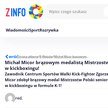
Przejdź do treści
Wiadomości
Sport
Rozrywka
wróć
Strona główna
/
8-Wpisów
/
Michał Micor brązowym medalistą Mistrzostw Polski w kickboxingu!
Michał Micor brązowym medalistą Mistrzostw
w kickboxingu!
Zawodnik Centrum Sportów Walki Kick-Fighter Zgorze
Micor zdobył brązowy medal Mistrzostw Polski senior
w kickboxingu w formule K-1!
red.