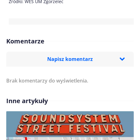
Źródło: WES UM Zgorzelec
Komentarze
Napisz komentarz
Brak komentarzy do wyświetlenia.
Imię/ Nick*
Inne artykuły
Treść komentarza*