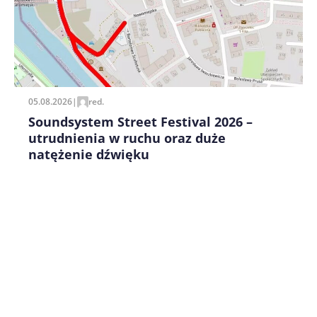
Zapamiętaj moje dane w tej przeglądarce podczas
pisania kolejnych komentarzy.
05.08.2026
|
red.
Soundsystem Street Festival 2026 –
utrudnienia w ruchu oraz duże
natężenie dźwięku