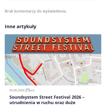
Brak komentarzy do wyświetlenia.
Imię/ Nick*
Inne artykuły
Treść komentarza*
Zapamiętaj moje dane w tej przeglądarce podczas
pisania kolejnych komentarzy.
05.08.2026
|
red.
Soundsystem Street Festival 2026 –
utrudnienia w ruchu oraz duże