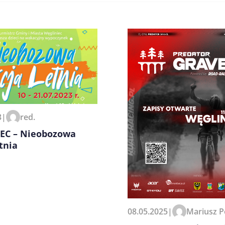
zeglądarce podczas pisania
3
|
red.
EC – Nieobozowa
tnia
08.05.2025
|
Mariusz P