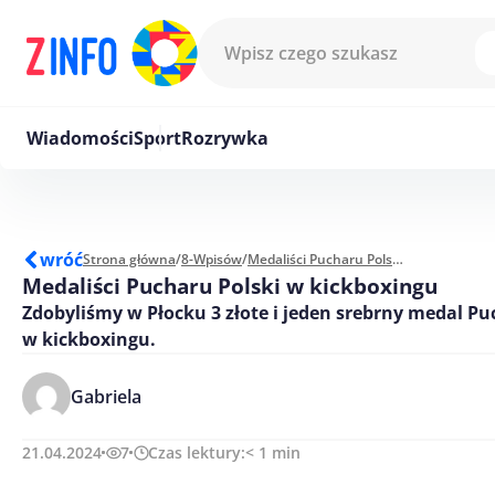
Przejdź do treści
Wiadomości
Sport
Rozrywka
wróć
Strona główna
/
8-Wpisów
/
Medaliści Pucharu Polski w kickboxingu
Medaliści Pucharu Polski w kickboxingu
Zdobyliśmy w Płocku 3 złote i jeden srebrny medal Pu
w kickboxingu.
Gabriela
21.04.2024
7
Czas lektury:
< 1
min