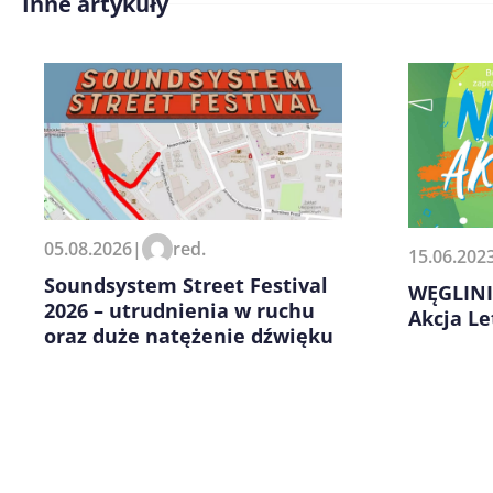
Inne artykuły
Treść komentarza*
Zapamiętaj moje dane w tej pr
05.08.2026
|
red.
15.06.202
kolejnych komentarzy.
Soundsystem Street Festival
WĘGLINI
2026 – utrudnienia w ruchu
Akcja Le
oraz duże natężenie dźwięku