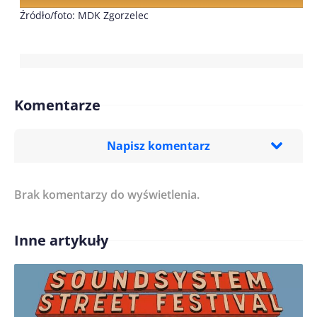
Źródło/foto: MDK Zgorzelec
Komentarze
Napisz komentarz
Brak komentarzy do wyświetlenia.
Imię/ Nick*
Inne artykuły
Treść komentarza*