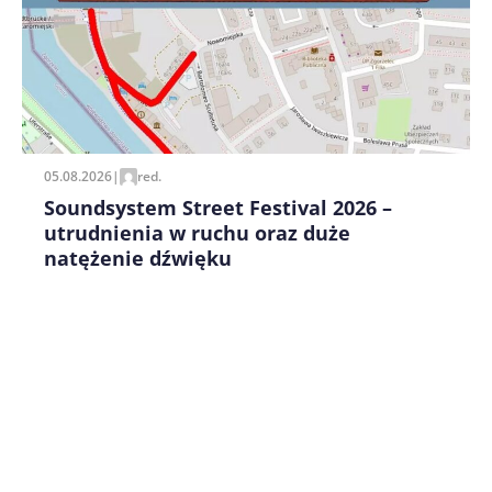
Zapamiętaj moje dane w tej przeglądarce podczas
pisania kolejnych komentarzy.
05.08.2026
|
red.
Soundsystem Street Festival 2026 –
utrudnienia w ruchu oraz duże
natężenie dźwięku