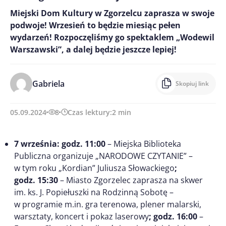
Miejski Dom Kultury w Zgorzelcu zaprasza w swoje
podwoje! Wrzesień to będzie miesiąc pełen
wydarzeń! Rozpoczęliśmy go spektaklem „Wodewil
Warszawski”, a dalej będzie jeszcze lepiej!
Gabriela
Skopiuj link
05.09.2024
8
Czas lektury:
2
min
7 września:
godz. 11:00
– Miejska Biblioteka
Publiczna organizuje „NARODOWE CZYTANIE” –
w tym roku „Kordian” Juliusza Słowackiego
;
godz. 15:30
– Miasto Zgorzelec zaprasza na skwer
im. ks. J. Popiełuszki na Rodzinną Sobotę –
w programie m.in. gra terenowa, plener malarski,
warsztaty, koncert i pokaz laserowy
; godz. 16:00
–