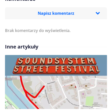
Napisz komentarz
Brak komentarzy do wyświetlenia.
Imię/ Nick*
Inne artykuły
Treść komentarza*
Zapamiętaj moje dane w tej przeglądarce podczas
pisania kolejnych komentarzy.