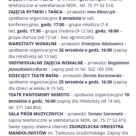
telefoniczne w sekretariacie MDK , tel. 75 77 52 514;
ZAJĘCIA RYTMIKI I TAŃCA
– prowadzi
Inna Błaszczyk
–
spotkania organizacyjne
5 września
w sali
konferencyjnej,
godz. 17:00
– grupa młodsza (7-8
lat),
godz. 17:30
– grupa średnia (9-12 lat),
godz. 18:00
–
grupa starsza (od 12 lat – bez ograniczeń);
WARSZTATY WOKALNE
– prowadzi
Ernestyna Adamowicz
–
spotkanie organizacyjne
26 września
o godz. 16:00
(zapisy
dla młodzieży od 13 lat);
INDYWIDUALNE ZAJĘCIA WOKALNE
– prowadzi
Magdalena
Januszkiewicz-Buras
– zapisy pod nr tel. 502 160 559;
DZIECIĘCY TEATR BAŚNI
– prowadzi
Dorota Baranowska
–
spotkanie organizacyjne
25 września
o godz. 16:30
(zapisy
dla dzieci w wieku 8-15 lat);
TEATR PANTOMIMY MIMOTO
– spotkanie organizacyjne
10
września
o godz. 16:00
(zapisy dla młodzieży od 14 lat),
tel. 571 244 802
;
SALA PRÓB MUZYCZNYCH
– prowadzi
Tomasz Szeremeta
–
zapisy telefoniczne w sekretariacie MDK, tel. 75 77 52 415;
Swoje zapisy otwiera również
ZGORZELECKA ORKIESTRA
MANDOLINISTÓW
im. Tadeusza Grudzińskiego. Zapisy dla