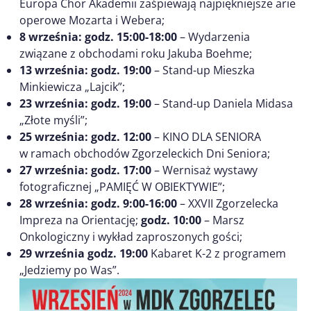
Europa Chor Akademii zaśpiewają najpiękniejsze arie
operowe Mozarta i Webera;
8 września: godz. 15:00-18:00
– Wydarzenia
związane z obchodami roku Jakuba Boehme;
13 września: godz. 19:00
– Stand-up Mieszka
Minkiewicza „Lajcik”;
23 września: godz. 19:00
– Stand-up Daniela Midasa
„Złote myśli”;
25 września: godz. 12:00
– KINO DLA SENIORA
w ramach obchodów Zgorzeleckich Dni Seniora;
27 września: godz. 17:00
– Wernisaż wystawy
fotograficznej „PAMIĘĆ W OBIEKTYWIE”;
28 września:
godz. 9:00-16:00
– XXVII Zgorzelecka
Impreza na Orientację;
godz. 10:00
– Marsz
Onkologiczny i wykład zaproszonych gości;
29 września godz. 19:00
Kabaret K-2 z programem
„Jedziemy po Was”.