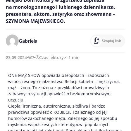
na monolog znanego i lubianego dziennikarza,
prezentera, aktora, satyryka oraz showmana –
SZYMONA MAJEWSKIEGO.
Gabriela
Skopiuj link
23.09.2024
7
Czas lektury:
< 1
min
ONE MĄŻ SHOW opowiada o kłopotach i radościach
współczesnego małżeństwa. Relacji kobieta – mężczyzna,
mąż – żona. To złożona z przykładów i prawdziwych
zabawnych sytuacji opowieść o bezkompromisowym
uczuciu.
Ciepła, ironiczna, autoironiczna, złośliwa i bardzo
prawdziwa opowieść o KOBIECIE i zależnego od jej
humorów zakochanego męża. Zależnego od jej sposobu
myślenia, współczesnych stereotypów, popularnych
uprzedzeń jej i jej koleżanek. Spektakl ma być ilustrowany