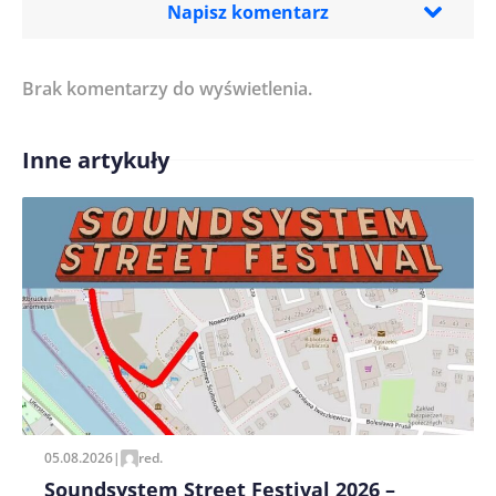
Napisz komentarz
Brak komentarzy do wyświetlenia.
Imię/ Nick*
Inne artykuły
Treść komentarza*
Zapamiętaj moje dane w tej przeglądarce podczas
pisania kolejnych komentarzy.
05.08.2026
|
red.
Soundsystem Street Festival 2026 –