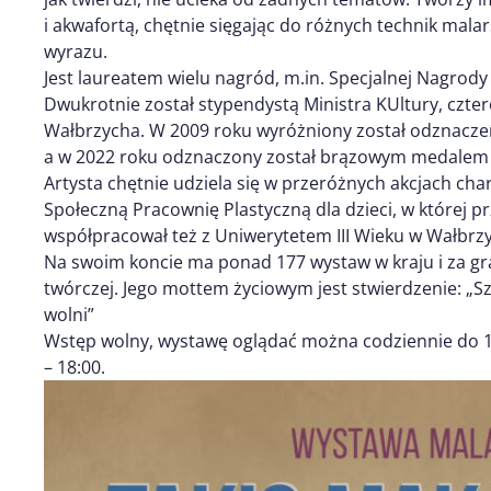
i akwafortą, chętnie sięgając do różnych technik mal
wyrazu.
Jest laureatem wielu nagród, m.in. Specjalnej Nagrod
Dwukrotnie został stypendystą Ministra KUltury, czter
Wałbrzycha. W 2009 roku wyróżniony został odznacze
a w 2022 roku odznaczony został brązowym medalem „Z
Artysta chętnie udziela się w przeróżnych akcjach char
Społeczną Pracownię Plastyczną dla dzieci, w której pr
współpracował też z Uniwerytetem III Wieku w Wałbrz
Na swoim koncie ma ponad 177 wystaw w kraju i za gra
twórczej. Jego mottem życiowym jest stwierdzenie: „S
wolni”
Wstęp wolny, wystawę oglądać można codziennie do 1
– 18:00.