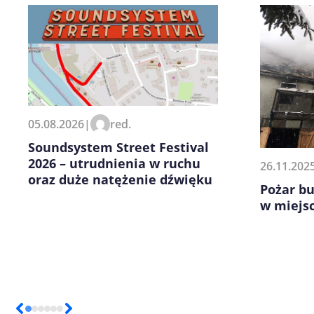
Zapamiętaj moje dane w tej pr
05.08.2026
|
red.
kolejnych komentarzy.
Soundsystem Street Festival
2026 – utrudnienia w ruchu
26.11.202
oraz duże natężenie dźwięku
Pożar b
w miejs