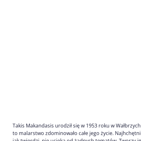
Takis Makandasis urodził się w 1953 roku w Wałbrzychu
to malarstwo zdominowało całe jego życie. Najhchętnie
jak twierdzi, nie ucieka od żadnych tematów. Tworzy i