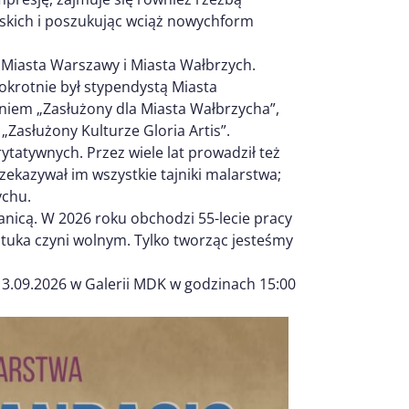
arskich i poszukując wciąż nowychform
y Miasta Warszawy i Miasta Wałbrzych.
okrotnie był stypendystą Miasta
niem „Zasłużony dla Miasta Wałbrzycha”,
asłużony Kulturze Gloria Artis”.
ytatywnych. Przez wiele lat prowadził też
zekazywał im wszystkie tajniki malarstwa;
ychu.
nicą. W 2026 roku obchodzi 55-lecie pracy
ztuka czyni wolnym. Tylko tworząc jesteśmy
3.09.2026 w Galerii MDK w godzinach 15:00