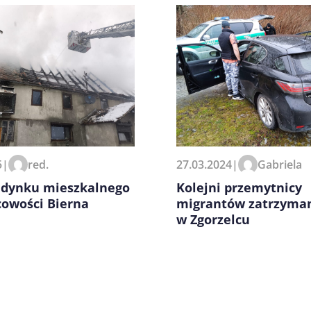
zeglądarce podczas pisania
27.03.2024
|
Gabriela
5
|
red.
Kolejni przemytnicy
udynku mieszkalnego
migrantów zatrzyma
cowości Bierna
w Zgorzelcu