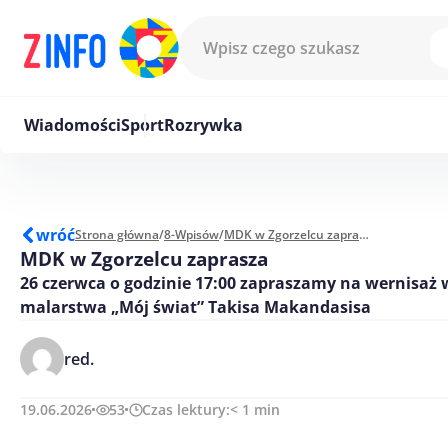
Przejdź do treści
Wiadomości
Sport
Rozrywka
wróć
Strona główna
/
8-Wpisów
/
MDK w Zgorzelcu zaprasza
MDK w Zgorzelcu zaprasza
26 czerwca o godzinie 17:00 zapraszamy na wernisaż
malarstwa „Mój świat” Takisa Makandasisa
red.
19.06.2026
53
Czas lektury:
< 1
min