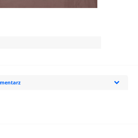
omentarz