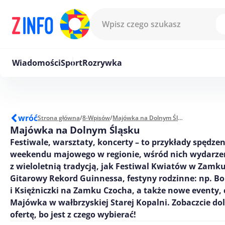
Przejdź do treści
Wiadomości
Sport
Rozrywka
wróć
Strona główna
/
8-Wpisów
/
Majówka na Dolnym Śląsku
Majówka na Dolnym Śląsku
Festiwale, warsztaty, koncerty – to przykłady spędzen
weekendu majowego w regionie, wśród nich wydarze
z wieloletnią tradycją, jak Festiwal Kwiatów w Zamku
Gitarowy Rekord Guinnessa, festyny rodzinne: np. B
i Księżniczki na Zamku Czocha, a także nowe eventy, 
Majówka w wałbrzyskiej Starej Kopalni. Zobaczcie do
ofertę, bo jest z czego wybierać!