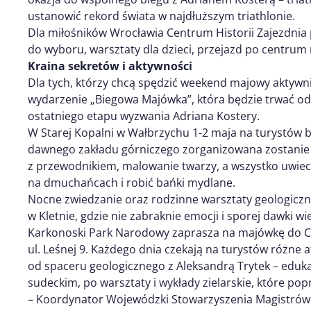
ustanowić rekord świata w najdłuższym triathlonie.
Dla miłośników Wrocławia Centrum Historii Zajezdni
do wyboru, warsztaty dla dzieci, przejazd po centr
Kraina sekretów i aktywności
Dla tych, którzy chcą spędzić weekend majowy aktywn
wydarzenie „Biegowa Majówka”, która będzie trwać od
ostatniego etapu wyzwania Adriana Kostery.
W Starej Kopalni w Wałbrzychu 1-2 maja na turystów 
dawnego zakładu górniczego zorganizowana zostanie 
z przewodnikiem, malowanie twarzy, a wszystko uwiecz
na dmuchańcach i robić bańki mydlane.
Nocne zwiedzanie oraz rodzinne warsztaty geologicz
w Kletnie, gdzie nie zabraknie emocji i sporej dawki wi
Karkonoski Park Narodowy zaprasza na majówkę do C
ul. Leśnej 9. Każdego dnia czekają na turystów różne 
od spaceru geologicznego z Aleksandrą Trytek – edu
sudeckim, po warsztaty i wykłady zielarskie, które po
– Koordynator Wojewódzki Stowarzyszenia Magistrów i 