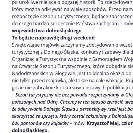
po urokliwe miejsca o bogatej historii. To zdecydowani
który można odkrywać na wiele sposobów. Przed nami m
rozpoczęcie sezonu turystycznego, będące zaproszen
do czego bardzo serdecznie Państwa zachęcam – mó
województwa dolnośląskiego
.
To będzie naprawdę długi weekend
Świętowanie majówki zaczynamy zdecydowanie wcześn
turystycznej z Dolnego Śląska, konkursy i zabawy dla 
Organizacja Turystyczna wspólnie z Samorządem Woj
na Otwarcie Sezonu Turystycznego, które odbędzie si
Nadodrzańskich w Głogowie. Jest to idealna okazja do 
nie tylko przed majówką, ale także na całe wakacje. Po
gdzie nie zabraknie konkursów, ciekawych publikacji i
–
Sezon turystyczny nie bez powodu rozpoczynamy w Głog
położonych nad Odrą. Chcemy w ten sposób zwrócić uwa
że odkrywanie Dolnego Śląska z perspektywy rzeki jest b
skorzystać ze sprzętu, który został zakupiony z Dolnośląs
ów, pontonów czy kajaków
– mówi
Krzysztof Maj, czł
dolnośląskiego.