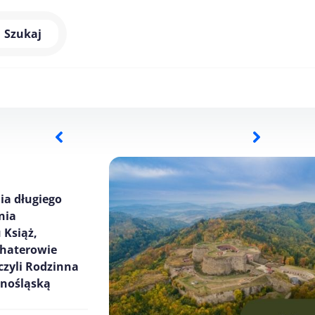
Szukaj
ia długiego
nia
 Książ,
ohaterowie
czyli Rodzinna
lnośląską