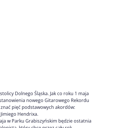
tolicy Dolnego Śląska. Jak co roku 1 maja
 ustanowienia nowego Gitarowego Rekordu
ę i znać pięć podstawowych akordów:
 Jimiego Hendrixa.
maja w Parku Grabiszyńskim będzie ostatnia
lonistą, który chce przez cały rok