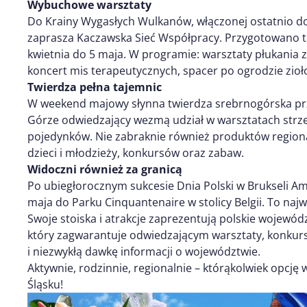
Wybuchowe warsztaty
Do Krainy Wygasłych Wulkanów, włączonej ostatnio 
zaprasza Kaczawska Sieć Współpracy. Przygotowano t
kwietnia do 5 maja. W programie: warsztaty płukania zł
koncert mis terapeutycznych, spacer po ogrodzie zio
Twierdza pełna tajemnic
W weekend majowy słynna twierdza srebrnogórska pr
Górze odwiedzający wezmą udział w warsztatach strze
pojedynków. Nie zabraknie również produktów regional
dzieci i młodzieży, konkursów oraz zabaw.
Widoczni również za granicą
Po ubiegłorocznym sukcesie Dnia Polski w Brukseli A
maja do Parku Cinquantenaire w stolicy Belgii. To najwi
Swoje stoiska i atrakcje zaprezentują polskie wojewód
który zagwarantuje odwiedzającym warsztaty, konkur
i niezwykłą dawkę informacji o województwie.
Aktywnie, rodzinnie, regionalnie – którąkolwiek opcję
Śląsku!