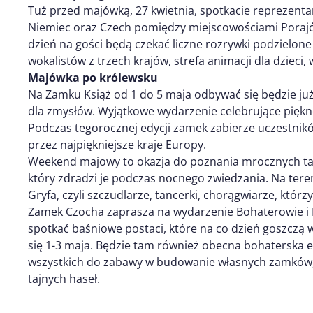
Tuż przed majówką, 27 kwietnia, spotkacie reprezenta
Niemiec oraz Czech pomiędzy miejscowościami Porajów
dzień na gości będą czekać liczne rozrywki podzielone
wokalistów z trzech krajów, strefa animacji dla dzieci, 
Majówka po królewsku
Na Zamku Książ od 1 do 5 maja odbywać się będzie już X
dla zmysłów. Wyjątkowe wydarzenie celebrujące pięk
Podczas tegorocznej edycji zamek zabierze uczestnik
przez najpiękniejsze kraje Europy.
Weekend majowy to okazja do poznania mrocznych ta
który zdradzi je podczas nocnego zwiedzania. Na tere
Gryfa, czyli szczudlarze, tancerki, chorągwiarze, któr
Zamek Czocha zaprasza na wydarzenie Bohaterowie i Ks
spotkać baśniowe postaci, które na co dzień goszczą w
się 1-3 maja. Będzie tam również obecna bohaterska e
wszystkich do zabawy w budowanie własnych zamków,
tajnych haseł.