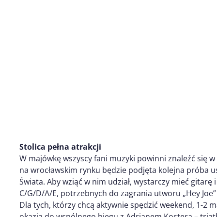
Stolica pełna atrakcji
W majówkę wszyscy fani muzyki powinni znaleźć się w s
na wrocławskim rynku będzie podjęta kolejna próba
Świata. Aby wziąć w nim udział, wystarczy mieć gitar
C/G/D/A/E, potrzebnych do zagrania utworu „Hey Joe”
Dla tych, którzy chcą aktywnie spędzić weekend, 1-2 
okazja do wspólnego biegu z Adrianem Kosterą – triath