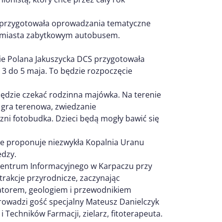
a przygotowała oprowadzania tematyczne
um miasta zabytkowym autobusem.
ie Polana Jakuszycka DCS przygotowała
 3 do 5 maja. To będzie rozpoczęcie
będzie czekać rodzinna majówka. Na terenie
gra terenowa, zwiedzanie
ni fotobudka. Dzieci będą mogły bawić się
ne proponuje niezwykła Kopalnia Uranu
edzy.
entrum Informacyjnego w Karpaczu przy
atrakcje przyrodnicze, zaczynając
katorem, geologiem i przewodnikiem
prowadzi gość specjalny Mateusz Danielczyk
Techników Farmacji, zielarz, fitoterapeuta.