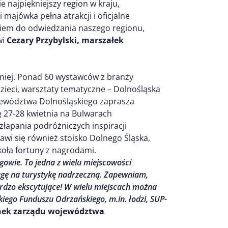
e najpiękniejszy region w kraju,
ajówka pełna atrakcji i oficjalne
iem do odwiedzania naszego regionu,
wi
Cezary Przybylski, marszałek
iej. Ponad 60 wystawców z branży
dzieci, warsztaty tematyczne – Dolnośląska
ewództwa Dolnośląskiego zaprasza
ę 27-28 kwietnia na Bulwarach
złapania podróżniczych inspiracji
jawi się również stoisko Dolnego Śląska,
 koła fortuny z nagrodami.
owie. To jedna z wielu miejscowości
gę na turystykę nadrzeczną. Zapewniam,
ardzo ekscytujące! W wielu miejscach można
kiego Funduszu Odrzańskiego, m.in. łodzi, SUP-
onek zarządu województwa