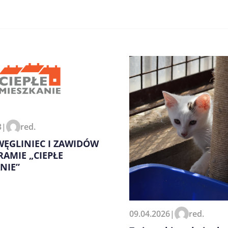
3
|
red.
zeglądarce podczas pisania
ĘGLINIEC I ZAWIDÓW
AMIE „CIEPŁE
NIE”
09.04.2026
|
red.