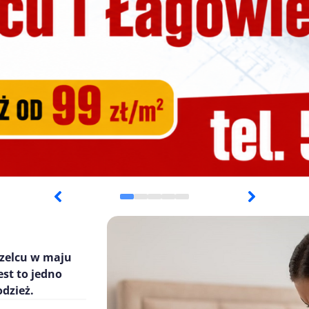
zelcu w maju
est to jedno
odzież.