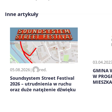
Inne artykuły
Treść komentarza*
03.04.202
Zapamiętaj moje dane w tej pr
05.08.2026
|
red.
GMINA W
kolejnych komentarzy.
W PROGR
Soundsystem Street Festival
MIESZKA
2026 – utrudnienia w ruchu
oraz duże natężenie dźwięku