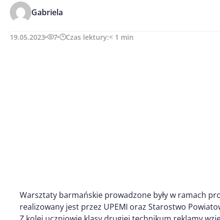
Gabriela
19.05.2023
7
Czas lektury:
< 1
min
Warsztaty barmańskie prowadzone były w ramach proje
realizowany jest przez UPEMI oraz Starostwo Powiato
Z kolei uczniowie klasy drugiej technikum reklamy wzi