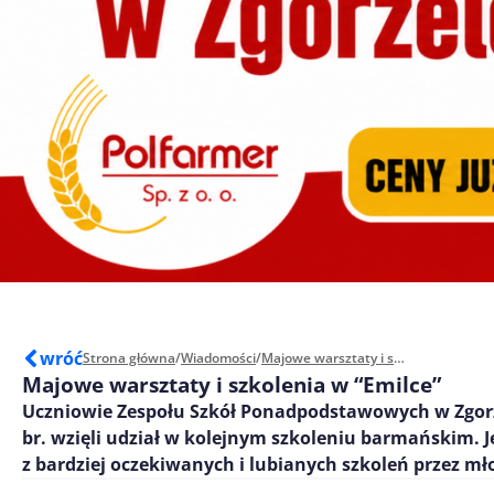
wróć
Strona główna
/
Wiadomości
/
Majowe warsztaty i szkolenia w “Emilce”
Majowe warsztaty i szkolenia w “Emilce”
Uczniowie Zespołu Szkół Ponadpodstawowych w Zgor
br. wzięli udział w kolejnym szkoleniu barmańskim. J
z bardziej oczekiwanych i lubianych szkoleń przez mł