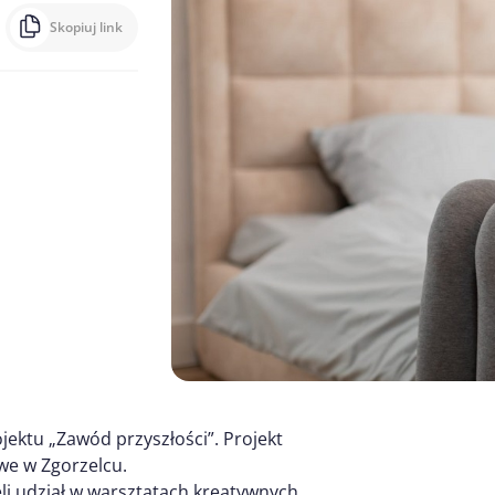
Skopiuj link
ktu „Zawód przyszłości”. Projekt
we w Zgorzelcu.
ęli udział w warsztatach kreatywnych