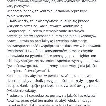
postępowania administracyjne, aby wymierzyć stosowne
kary pieniężne.
Wiadomo jednak, że kontrole i działania represyjne
to nie wszystko.
IJHARS wierzy, że jakość żywności buduje się przede
wszystkim przez edukację, otwartą komunikację
i kooperację. Jej celem jest wspieranie uczciwych
przedsiębiorców i pomaganie im w spełnianiu wymogów
prawa. Stawia na profilaktykę i rzetelną informację,
bo transparentność i współpraca są kluczowe w budowaniu
świadomości i zaufania konsumentów. Zawsze chętnie
odpowiada na pytania, które pomagają przedsiębiorcom
z branży spożywczej rozumieć i spełniać wymagania prawa
żywnościowego. Razem możemy zrobić więcej dla jakości
i bezpieczeństwa żywności.
Konsumencie, aby móc w pełni cieszyć się ulubionym
deserem i aby za słodką przyjemnością nie kryły się gorzkie
niespodzianki, spójrz poniżej, na co zwrócić uwagę, robiąc
świadomie zakupy.
Producencie i sprzedawco, postaw na jakość i uczciwość.
Również przeczytaj ten materiał, abyś wiedział, czego
raczej unikać i jak rzetelnie przedstawiać informacje