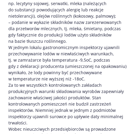
np. lecytyny sojowej, serwatki, mleka (należących
do substancji powodujących alergię lub reakcje
nietolerancji), olejów roślinnych (kokosowy, palmowy);
– podanie w wykazie składników nazw zarezerwowanych
dla przetworów mlecznych, tj. mleka, śmietany, podczas
gdy faktycznie do produkcji lodów użyto składników
na bazie tłuszczu roślinnego.
W jednym lokalu gastronomicznym inspektorzy ujawnili
przechowywanie lodów w niewłaściwych warunkach,
tj. w zamrażarce była temperatura -9,5oC, podczas
gdy z deklaracji producenta (umieszczonej na opakowaniu)
wynikało, że lody powinny być przechowywane
w temperaturze nie wyższej niż -18oC.
Za to we wszystkich kontrolowanych zakładach
produkcyjnych warunki składowania wyrobów zapewniały
zachowanie właściwej jakości produktów. Stan
kontrolowanych pomieszczeń nie budził zastrzeżeń
inspektorów. Niemniej jednak w jednym z podmiotów
inspektorzy ujawnili surowce po upływie daty minimalnej
trwałości.
Wobec nieuczciwych przedsiębiorców są prowadzone