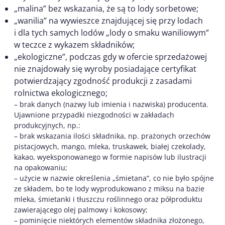
„malina” bez wskazania, że są to lody sorbetowe;
„wanilia” na wywieszce znajdującej się przy lodach
i dla tych samych lodów „lody o smaku waniliowym”
w teczce z wykazem składników;
„ekologiczne”, podczas gdy w ofercie sprzedażowej
nie znajdowały się wyroby posiadające certyfikat
potwierdzający zgodność produkcji z zasadami
rolnictwa ekologicznego;
– brak danych (nazwy lub imienia i nazwiska) producenta.
Ujawnione przypadki niezgodności w zakładach
produkcyjnych, np.:
– brak wskazania ilości składnika, np. prażonych orzechów
pistacjowych, mango, mleka, truskawek, białej czekolady,
kakao, wyeksponowanego w formie napisów lub ilustracji
na opakowaniu;
– użycie w nazwie określenia „śmietana”, co nie było spójne
ze składem, bo te lody wyprodukowano z miksu na bazie
mleka, śmietanki i tłuszczu roślinnego oraz półproduktu
zawierającego olej palmowy i kokosowy;
– pominięcie niektórych elementów składnika złożonego,