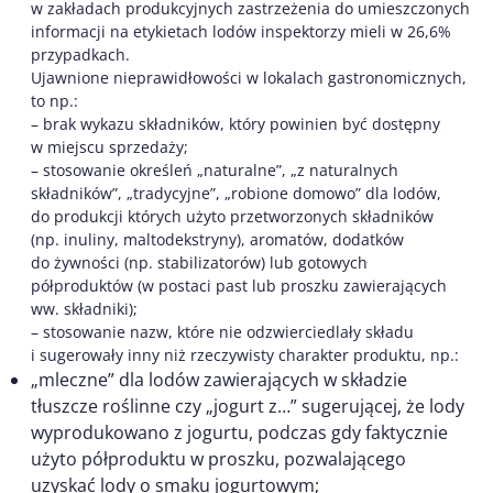
w zakładach produkcyjnych zastrzeżenia do umieszczonych
informacji na etykietach lodów inspektorzy mieli w 26,6%
przypadkach.
Ujawnione nieprawidłowości w lokalach gastronomicznych,
to np.:
– brak wykazu składników, który powinien być dostępny
w miejscu sprzedaży;
– stosowanie określeń „naturalne”, „z naturalnych
składników”, „tradycyjne”, „robione domowo” dla lodów,
do produkcji których użyto przetworzonych składników
(np. inuliny, maltodekstryny), aromatów, dodatków
do żywności (np. stabilizatorów) lub gotowych
półproduktów (w postaci past lub proszku zawierających
ww. składniki);
– stosowanie nazw, które nie odzwierciedlały składu
i sugerowały inny niż rzeczywisty charakter produktu, np.:
„mleczne” dla lodów zawierających w składzie
tłuszcze roślinne czy „jogurt z…” sugerującej, że lody
wyprodukowano z jogurtu, podczas gdy faktycznie
użyto półproduktu w proszku, pozwalającego
uzyskać lody o smaku jogurtowym;