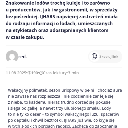
Znakowanie lodów trochę kuleje i to zarówno
u producentów, jak i w gastronomii, w sprzedaży
bezpośredniej. IJHARS najwięcej zastrzeżeń miała
do rodzaju informacji o lodach, umieszczanych
na etykietach oraz udostępnianych klientom
w czasie zakupu.
red.
Skopiuj link
11.08.2025
190
Czas lektury:
3
min
Wakacyjny półmetek, sezon urlopowy w pełni i chociaż aura
nie zawsze nas rozpieszcza i nie codziennie żar leje się
z nieba, to każdemu nieraz trudno oprzeć się pokusie
i sięga po gałkę, a nawet trzy ulubionego smaku. Lody
to nie tylko deser – to symbol wakacyjnego luzu, spacerów
po deptaku i chwil beztroski. IJHARS już wie, co kryje się
w tych słodkich porcjach radości. Zachęca do zapoznania