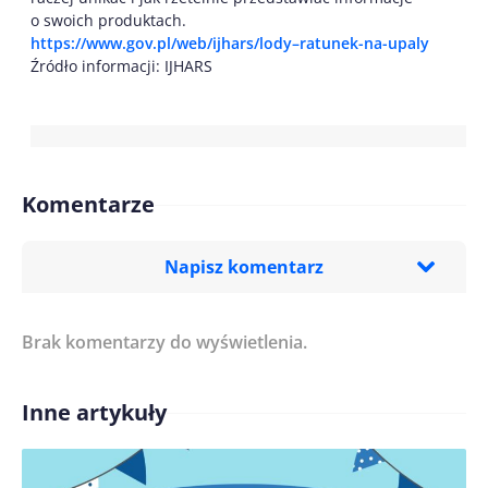
o swoich produktach.
https://www.gov.pl/web/ijhars/lody–ratunek-na-upaly
Źródło informacji: IJHARS
Komentarze
Napisz komentarz
Brak komentarzy do wyświetlenia.
Imię/ Nick*
Inne artykuły
Treść komentarza*