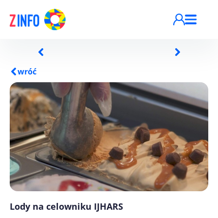
Przejdź do treści
wróć
Lody na celowniku IJHARS