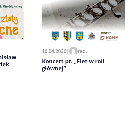
16.04.2026
|
red.
nisław
Koncert pt. „Flet w roli
wiek
głównej”