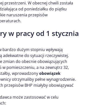
j przestrzeni. W obecnej chwili została
działająca od poniedziałku do piątku
lkie naruszenia przepisów
peraturach.
y w pracy od 1 stycznia
 i w bardzo dużym stopniu wpływają
ą adekwatne do sytuacji rzeczywistej.
e zmian do obecnie obowiązujących
5 w pomieszczeniu, a na zewnątrz 32,
zostałby, wprowadzony
obowiązek
ownicy otrzymaliby pełne wynagrodzenie.
ych przepisów BHP miałyby obowiązywać
acodawca może zastosować w celu
ach: