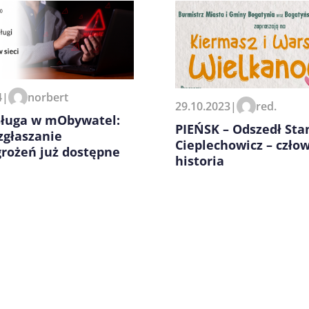
4
|
norbert
29.10.2023
|
red.
zeglądarce podczas pisania
ługa w mObywatel:
PIEŃSK – Odszedł Sta
zgłaszanie
Cieplechowicz – czło
grożeń już dostępne
historia