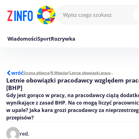
Przejdź do treści
Wiadomości
Sport
Rozrywka
wróć
Strona główna
/
8-Wpisów
/
Letnie obowiązki pracodawcy względem pracowników [BHP]
Letnie obowiązki pracodawcy względem pra
[BHP]
Gdy jest gorąco w pracy, na pracodawcy ciążą dodat
wynikające z zasad BHP. Na co mogą liczyć pracownic
w upale? Jaka kara grozi pracodawcy za nieprzestrze
przepisów?
red.