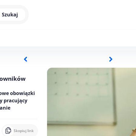
Szukaj
cowników
kowe obowiązki
y pracujący
ganie
Skopiuj link