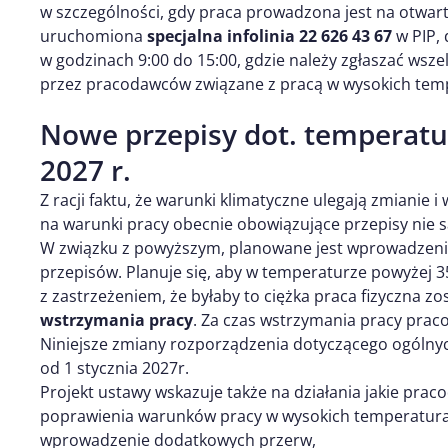
w szczególności, gdy praca prowadzona jest na otwarte
uruchomiona
specjalna infolinia 22 626 43 67
w PIP, 
w godzinach 9:00 do 15:00, gdzie należy zgłaszać wsze
przez pracodawców związane z pracą w wysokich tem
Nowe przepisy dot. temperatur
2027 r.
Z racji faktu, że warunki klimatyczne ulegają zmianie
na warunki pracy obecnie obowiązujące przepisy nie s
W związku z powyższym, planowane jest wprowadzeni
przepisów. Planuje się, aby w temperaturze powyżej 3
z zastrzeżeniem, że byłaby to ciężka praca fizyczna 
wstrzymania pracy
. Za czas wstrzymania pracy prac
Niniejsze zmiany rozporządzenia dotyczącego ogóln
od 1 stycznia 2027r.
Projekt ustawy wskazuje także na działania jakie pr
poprawienia warunków pracy w wysokich temperatur
wprowadzenie dodatkowych przerw,