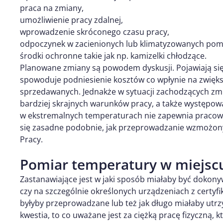
praca na zmiany,
umożliwienie pracy zdalnej,
wprowadzenie skróconego czasu pracy,
odpoczynek w zacienionych lub klimatyzowanych pom
środki ochronne takie jak np. kamizelki chłodzące.
Planowane zmiany są powodem dyskusji. Pojawiają si
spowoduje podniesienie kosztów co wpłynie na zwięks
sprzedawanych. Jednakże w sytuacji zachodzących zmia
bardziej skrajnych warunków pracy, a także występow
w ekstremalnych temperaturach nie zapewnia praco
się zasadne podobnie, jak przeprowadzanie wzmożony
Pracy.
Pomiar temperatury w miejsc
Zastanawiające jest w jaki sposób miałaby być dokon
czy na szczególnie określonych urządzeniach z certyfi
byłyby przeprowadzane lub też jak długo miałaby utr
kwestia, to co uważane jest za ciężką pracę fizyczną,