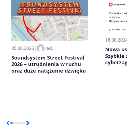
18.08.202
Zapamiętaj moje dane w tej pr
05.08.2026
|
red.
Nowa us
kolejnych komentarzy.
Szybkie 
Soundsystem Street Festival
cyberza
2026 – utrudnienia w ruchu
oraz duże natężenie dźwięku