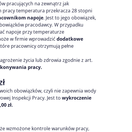
w pracujących na zewnątrz jak
ch pracy temperatura przekracza 28 stopni
acownikom napoje
. Jest to jego obowiązek,
e obowiązków pracodawcy. W przypadku
mać napoje przy temperaturze
może w firmie wprowadzić
dodatkowe
 które pracownicy otrzymują pełne
zagrożenie życia lub zdrowia zgodnie z art.
konywania pracy.
zł
swoich obowiązków, czyli nie zapewnia wody
wej Inspekcji Pracy. Jest to
wykroczenie
00 zł.
kże wzmożone kontrole warunków pracy,