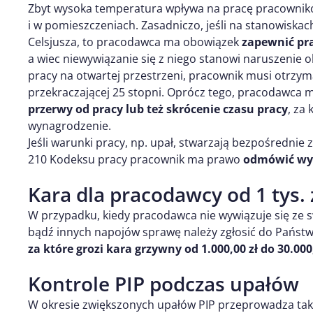
Zbyt wysoka temperatura wpływa na pracę pracownikó
i w pomieszczeniach. Zasadniczo, jeśli na stanowiska
Celsjusza, to pracodawca ma obowiązek
zapewnić pr
a wiec niewywiązanie się z niego stanowi naruszeni
pracy na otwartej przestrzeni, pracownik musi otrzy
przekraczającej 25 stopni. Oprócz tego, pracodawca 
przerwy od pracy lub też skrócenie czasu pracy
, za
wynagrodzenie.
Jeśli warunki pracy, np. upał, stwarzają bezpośrednie 
210 Kodeksu pracy pracownik ma prawo
odmówić wy
Kara dla pracodawcy od 1 tys. 
W przypadku, kiedy pracodawca nie wywiązuje się ze 
bądź innych napojów sprawę należy zgłosić do Państwo
za które grozi kara grzywny od 1.000,00 zł do 30.000,
Kontrole PIP podczas upałów
W okresie zwiększonych upałów PIP przeprowadza ta