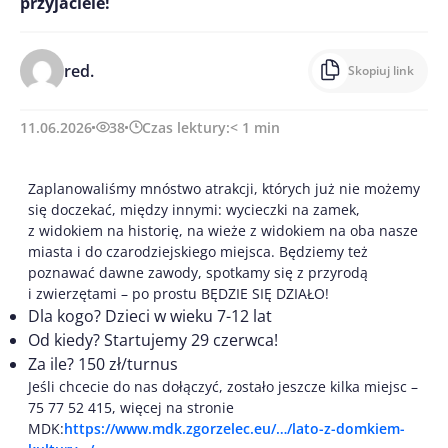
przyjaciele!
red.
Skopiuj link
11.06.2026
38
Czas lektury:
< 1
min
Zaplanowaliśmy mnóstwo atrakcji, których już nie możemy
się doczekać, między innymi: wycieczki na zamek,
z widokiem na historię, na wieże z widokiem na oba nasze
miasta i do czarodziejskiego miejsca. Będziemy też
poznawać dawne zawody, spotkamy się z przyrodą
i zwierzętami – po prostu BĘDZIE SIĘ DZIAŁO!
Dla kogo? Dzieci w wieku 7-12 lat
Od kiedy? Startujemy 29 czerwca!
Za ile? 150 zł/turnus
Jeśli chcecie do nas dołączyć, zostało jeszcze kilka miejsc –
75 77 52 415, więcej na stronie
MDK:
https://www.mdk.zgorzelec.eu/…/lato-z-domkiem-