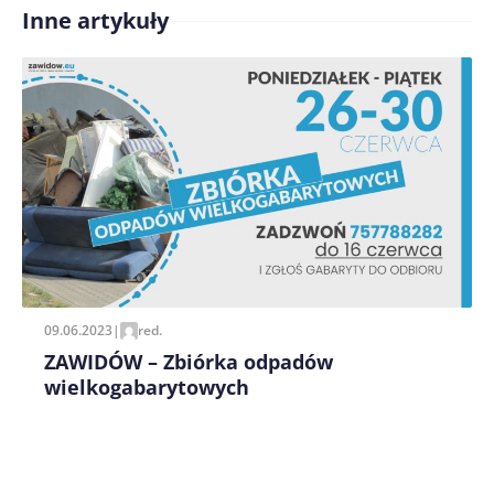
Inne artykuły
Treść komentarza*
Zapamiętaj moje dane w tej przeglądarce podczas
pisania kolejnych komentarzy.
09.06.2023
|
red.
ZAWIDÓW – Zbiórka odpadów
wielkogabarytowych