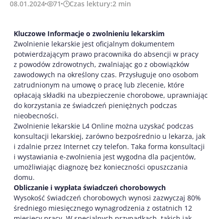
08.01.2024
71
Czas lektury:
2
min
Kluczowe Informacje o zwolnieniu lekarskim
Zwolnienie lekarskie jest oficjalnym dokumentem
potwierdzającym prawo pracownika do absencji w pracy
z powodów zdrowotnych, zwalniając go z obowiązków
zawodowych na określony czas. Przysługuje ono osobom
zatrudnionym na umowę o pracę lub zlecenie, które
opłacają składki na ubezpieczenie chorobowe, uprawniając
do korzystania ze świadczeń pieniężnych podczas
nieobecności.
Zwolnienie lekarskie L4 Online można uzyskać podczas
konsultacji lekarskiej, zarówno bezpośrednio u lekarza, jak
i zdalnie przez Internet czy telefon. Taka forma konsultacji
i wystawiania e-zwolnienia jest wygodna dla pacjentów,
umożliwiając diagnozę bez konieczności opuszczania
domu.
Obliczanie i wypłata świadczeń chorobowych
Wysokość świadczeń chorobowych wynosi zazwyczaj 80%
średniego miesięcznego wynagrodzenia z ostatnich 12
miesięcy pracy. W specjalnych przypadkach, takich jak