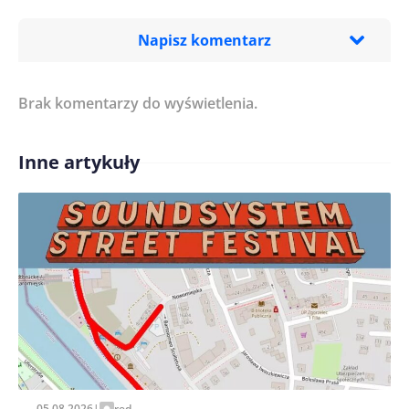
Napisz komentarz
Brak komentarzy do wyświetlenia.
Imię/ Nick*
Inne artykuły
Treść komentarza*
Zapamiętaj moje dane w tej przeglądarce podczas
pisania kolejnych komentarzy.
05.08.2026
|
red.