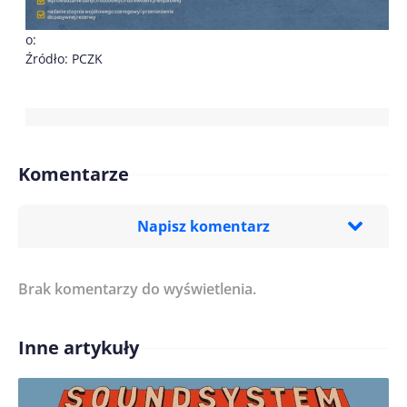
o:
Źródło: PCZK
Komentarze
Napisz komentarz
Brak komentarzy do wyświetlenia.
Imię/ Nick*
Inne artykuły
Treść komentarza*