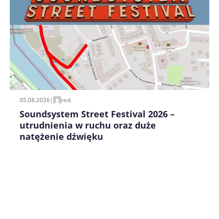
Zapamiętaj moje dane w tej przeglądarce podczas
pisania kolejnych komentarzy.
05.08.2026
|
red.
Soundsystem Street Festival 2026 –
utrudnienia w ruchu oraz duże
natężenie dźwięku