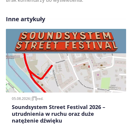
Inne artykuły
Treść komentarza*
Zapamiętaj moje dane w tej przeglądarce podczas
pisania kolejnych komentarzy.
05.08.2026
|
red.
Soundsystem Street Festival 2026 –
utrudnienia w ruchu oraz duże
natężenie dźwięku