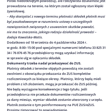
Polski niedotkniętym powodzią), ale rzeczywista działalność jest
prowadzona na terenie, na którym został ogłoszony stan klęski
żywiołowej.
–
Aby skorzystać z nowego terminu płatności składek płatnik musi
być poszkodowanym w rozumieniu ustawy o szczególnych
rozwiązaniach związanych z usuwaniem skutków powodzi,
nie ma tu znaczenia, jakiego rodzaju działalność prowadzi –
dodaje Kowalska-Matis.
Dodatkowo od 18 września do 4 października 2024 r.
w godz. 8:00–15:00 pod specjalnymi numerami telefonu 33 825 31
34 i 76 876 45 76 przedsiębiorcy mogą uzyskać informację
w sprawie ulg w opłacaniu składek.
Dokumenty trzeba nadal przekazywać do ZUS.
Płatnicy składek z terenów objętych powodzią nie zostali
zwolnieni z obowiązku przekazania do ZUS kompletów
rozliczeniowych za bieżące okresy. Płatnicy, którzy będą mieli
problem z ich złożeniem, mogą je przekazać do ZUS później.
Nie będą wyciągane konsekwencje z tego tytułu. Jeśli
przedsiębiorca nie przekaże dokumentów rozliczeniowych
za dany miesiąc, wymiar składek zostanie utworzony z urzędu.
Płatnik zostanie o tym poinformowany na PUE ZUS/eZUS.
Prosimy zignorować to powiadomienie.