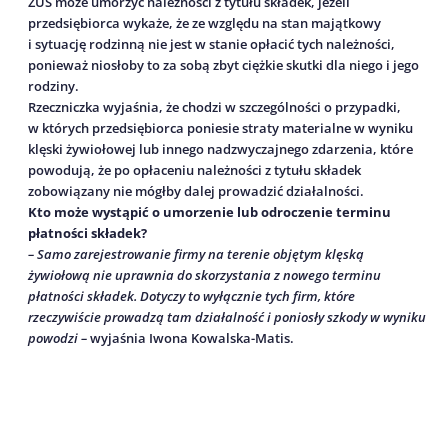
ZUS może umorzyć należności z tytułu składek, jeżeli
przedsiębiorca wykaże, że ze względu na stan majątkowy
i sytuację rodzinną nie jest w stanie opłacić tych należności,
ponieważ niosłoby to za sobą zbyt ciężkie skutki dla niego i jego
rodziny.
Rzeczniczka wyjaśnia, że chodzi w szczególności o przypadki,
w których przedsiębiorca poniesie straty materialne w wyniku
klęski żywiołowej lub innego nadzwyczajnego zdarzenia, które
powodują, że po opłaceniu należności z tytułu składek
zobowiązany nie mógłby dalej prowadzić działalności.
Kto może wystąpić o umorzenie lub odroczenie terminu
płatności składek?
– Samo zarejestrowanie firmy na terenie objętym klęską
żywiołową nie uprawnia do skorzystania z nowego terminu
płatności składek. Dotyczy to wyłącznie tych firm, które
rzeczywiście prowadzą tam działalność i poniosły szkody w wyniku
powodzi –
wyjaśnia Iwona Kowalska-Matis.