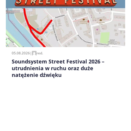
Zapamiętaj moje dane w tej przeglądarce podczas
pisania kolejnych komentarzy.
05.08.2026
|
red.
Soundsystem Street Festival 2026 –
utrudnienia w ruchu oraz duże
natężenie dźwięku