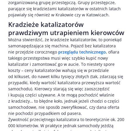
zorganizowaną grupę przestępczą. Grupy przestępcze,
parające się kradzieżami katalizatorów w ostatnich latach
pojawiały się również w Krakowie czy w Katowicach.
Kradzieże katalizatorów
prawdziwym utrapieniem kierowców
Można stwierdzić, że kradzieże katalizatorów, to poniekąd
samonapędzająca się machina. Pojazd bez katalizatora
nie przejdzie corocznego
przeglądu technicznego
, ofiara
takiego przestępstwa musi więc szybko kupić nowy
katalizator i zamontować go w aucie. To niestety spore
koszty – ceny katalizatorów wahają się w przedziale
od kilkuset, do nawet kilku tysięcy złotych (tak, zdarzają się
przypadki, kiedy wartość katalizatora przewyższa wartość
samochodu). Kierowcy starają się więc zaoszczędzić
i kupują części używane. A te mogą pochodzić właśnie
z kradzieży… to błędne koło, jednak jeżeli chodzi o części
samochodowe, nie sposób zweryfikować, czy dana oferta
nie pochodzi przypadkiem od pasera.
Żywotność przeciętnego katalizatora to teoretycznie ok. 200
000 kilometrów. W praktyce jednak samochody jeżdżą