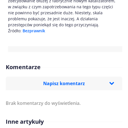
zdecydowanie dłużej z fabrycznie nowym katalizatorem,
w związku z czym zapotrzebowania na tego typu części
nie powinno być przesadnie duże. Niestety, skala
problemu pokazuje, że jest inaczej. A działania
przestępców poniekąd się do tego przyczyniają.
Źródło:
Bezprawnik
Komentarze
Napisz komentarz
Brak komentarzy do wyświetlenia.
Imię/ Nick*
Inne artykuły
Treść komentarza*