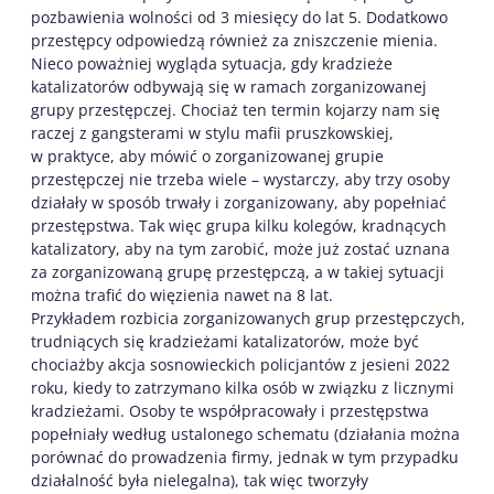
pozbawienia wolności od 3 miesięcy do lat 5. Dodatkowo
przestępcy odpowiedzą również za zniszczenie mienia.
Nieco poważniej wygląda sytuacja, gdy kradzieże
katalizatorów odbywają się w ramach zorganizowanej
grupy przestępczej. Chociaż ten termin kojarzy nam się
raczej z gangsterami w stylu mafii pruszkowskiej,
w praktyce, aby mówić o zorganizowanej grupie
przestępczej nie trzeba wiele – wystarczy, aby trzy osoby
działały w sposób trwały i zorganizowany, aby popełniać
przestępstwa. Tak więc grupa kilku kolegów, kradnących
katalizatory, aby na tym zarobić, może już zostać uznana
za zorganizowaną grupę przestępczą, a w takiej sytuacji
można trafić do więzienia nawet na 8 lat.
Przykładem rozbicia zorganizowanych grup przestępczych,
trudniących się kradzieżami katalizatorów, może być
chociażby akcja sosnowieckich policjantów z jesieni 2022
roku, kiedy to zatrzymano kilka osób w związku z licznymi
kradzieżami. Osoby te współpracowały i przestępstwa
popełniały według ustalonego schematu (działania można
porównać do prowadzenia firmy, jednak w tym przypadku
działalność była nielegalna), tak więc tworzyły