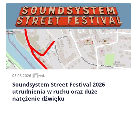
Zapamiętaj moje dane w tej przeglądarce podczas
pisania kolejnych komentarzy.
05.08.2026
|
red.
Soundsystem Street Festival 2026 –
utrudnienia w ruchu oraz duże
natężenie dźwięku