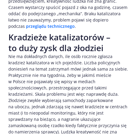
przedsięwzięciem, kreatywność ludzka nie zna granic.
Czasem wystarczy spuścić pojazd z oka na godzinę, czasem
oddać do podejrzanego „mechanika”. Braku katalizatora
łatwo nie zauważymy, problem pojawi się dopiero
podczas
przeglądu technicznego
.
Kradzieże katalizatorów –
to duży zysk dla złodziei
Nie ma dokładnych danych, ile osób rocznie zgłasza
kradzież katalizatora w ich pojeździe. Liczba policyjnych
doniesień na temat zatrzymań mówi jednak sama za siebie.
Praktycznie nie ma tygodnia, żeby w jakimś mieście
w Polsce nie pojawiały się wpisy w mediach
społecznościowych, przestrzegające przed takimi
kradzieżami. Skala problemu jest więc naprawdę duża.
Złodzieje zwykle wybierają samochody zaparkowane
na uboczu, jednak zdarzają się nawet kradzieże w centrach
miast (i to nieopodal monitoringu, który nie jest
sprawdzany na bieżąco, a nagranie ukazujące
zamaskowaną osobę rzadko kiedy faktycznie przyczynia się
do namierzenia sprawcy). Ludzka kreatywność nie zna