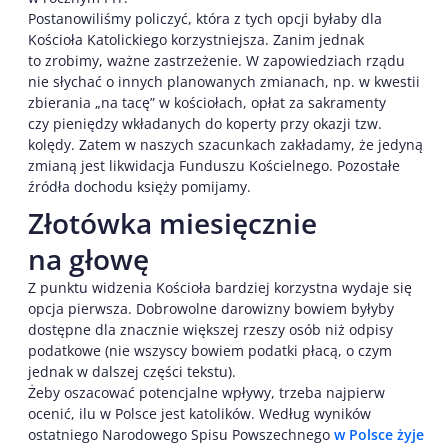
Postanowiliśmy policzyć, która z tych opcji byłaby dla
Kościoła Katolickiego korzystniejsza. Zanim jednak
to zrobimy, ważne zastrzeżenie. W zapowiedziach rządu
nie słychać o innych planowanych zmianach, np. w kwestii
zbierania „na tacę” w kościołach, opłat za sakramenty
czy pieniędzy wkładanych do koperty przy okazji tzw.
kolędy. Zatem w naszych szacunkach zakładamy, że jedyną
zmianą jest likwidacja Funduszu Kościelnego. Pozostałe
źródła dochodu księży pomijamy.
Złotówka miesięcznie
na głowę
Z punktu widzenia Kościoła bardziej korzystna wydaje się
opcja pierwsza. Dobrowolne darowizny bowiem byłyby
dostępne dla znacznie większej rzeszy osób niż odpisy
podatkowe (nie wszyscy bowiem podatki płacą, o czym
jednak w dalszej części tekstu).
Żeby oszacować potencjalne wpływy, trzeba najpierw
ocenić, ilu w Polsce jest katolików. Według wyników
ostatniego Narodowego Spisu Powszechnego
w Polsce żyje