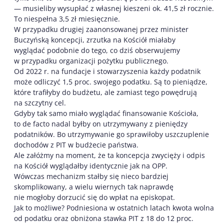
— musieliby wysupłać z własnej kieszeni ok. 41,5 zł rocznie.
To niespełna 3,5 zł miesięcznie.
W przypadku drugiej zaanonsowanej przez minister
Buczyńską koncepcji, zrzutka na Kościół miałaby
wyglądać podobnie do tego, co dziś obserwujemy
w przypadku organizacji pożytku publicznego.
Od 2022 r. na fundacje i stowarzyszenia każdy podatnik
może odliczyć 1,5 proc. swojego podatku. Są to pieniądze,
które trafiłyby do budżetu, ale zamiast tego powędrują
na szczytny cel.
Gdyby tak samo miało wyglądać finansowanie Kościoła,
to de facto nadal byłby on utrzymywany z pieniędzy
podatników. Bo utrzymywanie go sprawiłoby uszczuplenie
dochodów z PIT w budżecie państwa.
Ale załóżmy na moment, że ta koncepcja zwycięży i odpis
na Kościół wyglądałby identycznie jak na OPP.
Wówczas mechanizm stałby się nieco bardziej
skomplikowany, a wielu wiernych tak naprawdę
nie mogłoby dorzucić się do wpłat na episkopat.
Jak to możliwe? Podniesiona w ostatnich latach kwota wolna
od podatku oraz obniżona stawka PIT z 18 do 12 proc.