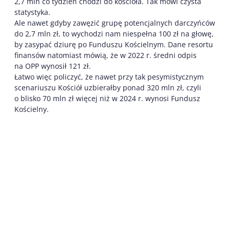
2,7 mln co tydzień chodzi do kościoła. Tak mówi czysta
statystyka.
Ale nawet gdyby zawęzić grupę potencjalnych darczyńców
do 2,7 mln zł, to wychodzi nam niespełna 100 zł na głowę,
by zasypać dziurę po Funduszu Kościelnym. Dane resortu
finansów natomiast mówią, że w 2022 r. średni odpis
na OPP wynosił 121 zł.
Łatwo więc policzyć, że nawet przy tak pesymistycznym
scenariuszu Kościół uzbierałby ponad 320 mln zł, czyli
o blisko 70 mln zł więcej niż w 2024 r. wynosi Fundusz
Kościelny.