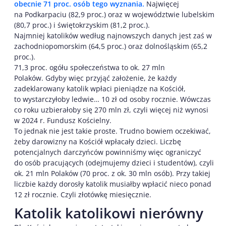
obecnie 71 proc. osób tego wyznania.
Najwięcej
na Podkarpaciu (82,9 proc.) oraz w województwie lubelskim
(80,7 proc.) i świętokrzyskim (81,2 proc.).
Najmniej katolików według najnowszych danych jest zaś w
zachodniopomorskim (64,5 proc.) oraz dolnośląskim (65,2
proc.).
71,3 proc. ogółu społeczeństwa to ok. 27 mln
Polaków. Gdyby więc przyjąć założenie, że każdy
zadeklarowany katolik wpłaci pieniądze na Kościół,
to wystarczyłoby ledwie… 10 zł od osoby rocznie. Wówczas
co roku uzbierałoby się 270 mln zł, czyli więcej niż wynosi
w 2024 r. Fundusz Kościelny.
To jednak nie jest takie proste. Trudno bowiem oczekiwać,
żeby darowizny na Kościół wpłacały dzieci. Liczbę
potencjalnych darczyńców powinniśmy więc ograniczyć
do osób pracujących (odejmujemy dzieci i studentów), czyli
ok. 21 mln Polaków (70 proc. z ok. 30 mln osób). Przy takiej
liczbie każdy dorosły katolik musiałby wpłacić nieco ponad
12 zł rocznie. Czyli złotówkę miesięcznie.
Katolik katolikowi nierówny