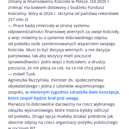
zmiany w finansowaniu Kościoła w Polsce. Od 2025 r.
zniknąć ma bowiem dotowany z budżetu Fundusz
Kościelny, który w 2024 r. otrzyma od państwa rekordowe
257 mln zł.
— Prace będą zmierzały w stronę systemu
odpowiedzialności finansowej wiernych za swoje Kościoły,
a więc mówimy tu o systemie dobrowolnego odpisu
od podatku osób zainteresowanych wsparciem swojego
Kościoła. Musi to być decyzja wiernych, a nie decyzja
państwowa, tak aby wszyscy mieli poczucie
sprawiedliwości: jedni więzi z Kościołem, a drudzy
poczucia, że nie płacą za coś, na co nie chcą płacić
— mówił Tusk.
Agnieszka Buczyńska, minister ds. społeczeństwa
obywatelskiego i jedna z członków wspomnianego
zespołu,
w minionym tygodniu zdradziła dwie koncepcje,
które zespół będzie brał pod uwagę.
Pierwsza to dobrowolne darowizny na rzecz wybranego
związku wyznaniowego, które można byłoby odliczyć
od podatku. Druga opcja miałaby działać podobnie jak
obecnie odpisy na rzecz organizacji pożytku publicznego
w rocznym PIT.