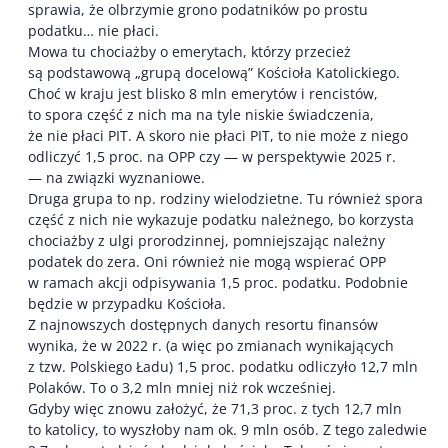
sprawia, że olbrzymie grono podatników po prostu
podatku… nie płaci.
Mowa tu chociażby o emerytach, którzy przecież
są podstawową „grupą docelową” Kościoła Katolickiego.
Choć w kraju jest blisko 8 mln emerytów i rencistów,
to spora część z nich ma na tyle niskie świadczenia,
że nie płaci PIT. A skoro nie płaci PIT, to nie może z niego
odliczyć 1,5 proc. na OPP czy — w perspektywie 2025 r.
— na związki wyznaniowe.
Druga grupa to np. rodziny wielodzietne. Tu również spora
część z nich nie wykazuje podatku należnego, bo korzysta
chociażby z ulgi prorodzinnej, pomniejszając należny
podatek do zera. Oni również nie mogą wspierać OPP
w ramach akcji odpisywania 1,5 proc. podatku. Podobnie
będzie w przypadku Kościoła.
Z najnowszych dostępnych danych resortu finansów
wynika, że w 2022 r. (a więc po zmianach wynikających
z tzw. Polskiego Ładu) 1,5 proc. podatku odliczyło 12,7 mln
Polaków. To o 3,2 mln mniej niż rok wcześniej.
Gdyby więc znowu założyć, że 71,3 proc. z tych 12,7 mln
to katolicy, to wyszłoby nam ok. 9 mln osób. Z tego zaledwie