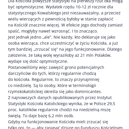
Dla Kościoła powyższe statystyki na pierwszy rzut oka mogą
być optymistyczne. Wydatek rzędu 10-12 zł rocznie dla
statystycznego Kowalskiego jest niezauważalny, a przecież
wielu wierzących z pewnością byłoby w stanie zapłacić
na Kościół znacznie więcej. W efekcie jego dochody zamiast
spaść, mogłyby nawet wzrosnąć. I to znacząco.
Jest jednak jedno „ale”. Nie każdy, kto deklaruje się jako
osoba wierząca, chce uczestniczyć w życiu Kościoła, a już
tym bardziej „zrzucać się” na jego funkcjonowanie. Dlatego
założenie, że taką wolę wyraziłoby aż 21 mln Polaków,
wydaje się dość optymistyczne.
Postanowiliśmy więc zawęzić grono potencjalnych
darczyńców do tych, którzy regularnie chodzą
do kościoła. Regularnie, to znaczy przynajmniej
co niedzielę. Są to osoby, które w terminologii
rzymskokatolickiej określa się jako dominicantes.
Z najnowszych danych opublikowanych przez Instytut
Statystyki Kościoła Katolickiego wynika, że w Polsce 29,5
proc. katolików regularnie chodzi na niedzielną mszę
świętą. To daje bazę 6,2 mln osób.
Gdyby na funkcjonowanie Kościoła mieli zrzucać się
tylko oni, to — aby zasypać dziurę po Funduszu Kościelnym