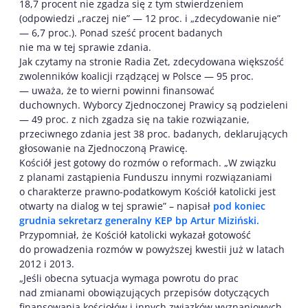
18,7 procent nie zgadza się z tym stwierdzeniem
(odpowiedzi „raczej nie” — 12 proc. i „zdecydowanie nie”
— 6,7 proc.). Ponad sześć procent badanych
nie ma w tej sprawie zdania.
Jak czytamy na stronie Radia Zet, zdecydowana większość
zwolenników koalicji rządzącej w Polsce — 95 proc.
— uważa, że to wierni powinni finansować
duchownych. Wyborcy Zjednoczonej Prawicy są podzieleni
— 49 proc. z nich zgadza się na takie rozwiązanie,
przeciwnego zdania jest 38 proc. badanych, deklarujących
głosowanie na Zjednoczoną Prawicę.
Kościół jest gotowy do rozmów o reformach. „W związku
z planami zastąpienia Funduszu innymi rozwiązaniami
o charakterze prawno-podatkowym Kościół katolicki jest
otwarty na dialog w tej sprawie” – napisał
pod koniec
grudnia sekretarz generalny KEP bp Artur Miziński.
Przypomniał, że Kościół katolicki wykazał gotowość
do prowadzenia rozmów w powyższej kwestii już w latach
2012 i 2013.
„Jeśli obecna sytuacja wymaga powrotu do prac
nad zmianami obowiązujących przepisów dotyczących
finansowania kościołów i innych związków wyznaniowych