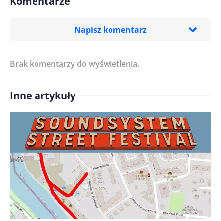
Komentarze
Napisz komentarz
Brak komentarzy do wyświetlenia.
Imię/ Nick*
Inne artykuły
Treść komentarza*
Zapamiętaj moje dane w tej przeglądarce podczas
pisania kolejnych komentarzy.