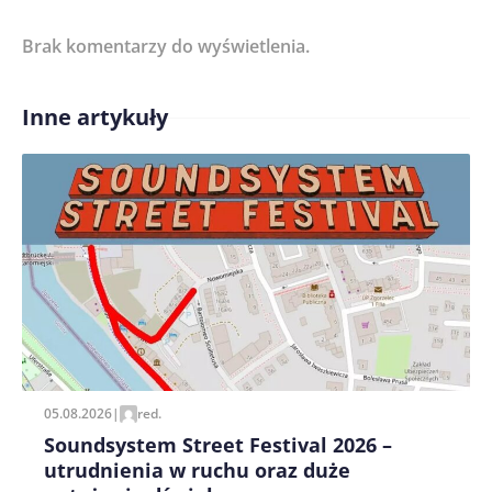
Brak komentarzy do wyświetlenia.
Imię/ Nick*
Inne artykuły
Treść komentarza*
Zapamiętaj moje dane w tej przeglądarce podczas
pisania kolejnych komentarzy.
05.08.2026
|
red.
Soundsystem Street Festival 2026 –
utrudnienia w ruchu oraz duże