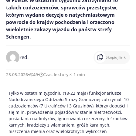
w Polsce. W ostatnim tygodniu zatrzymano 10
takich cudzoziemców, sprawców przestępstw,
którym wydano decyzje o natychmiastowym
powrocie do krajów pochodzenia i orzeczono
wieloletnie zakazy wjazdu do państw strefy
Schengen.
red.
Skopiuj link
25.05.2026
49
Czas lektury:
< 1
min
Tylko w ostatnim tygodniu (18-22 maja) funkcjonariusze
Nadodrzańskiego Oddziału Straży Granicznej zatrzymali 10
cudzoziemców (7 Ukraińców i 3 Gruzinów), którzy dopuścili
się m.in. prowadzenia pojazdów w stanie nietrzeźwości,
posiadania narkotyków, ignorowania orzeczonych środków
karnych, kradzieży z włamaniem, gróźb karalnych,
niszczenia mienia oraz wielokrotnych wykroczeń