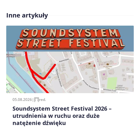
Inne artykuły
Treść komentarza*
Zapamiętaj moje dane w tej przeglądarce podczas
pisania kolejnych komentarzy.
05.08.2026
|
red.
Soundsystem Street Festival 2026 –
utrudnienia w ruchu oraz duże
natężenie dźwięku