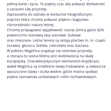
pełnią barw i życia. To piękny czas aby pokazać delikatność
a zarazem siłę przyrody.
Zapraszamy do udziału w konkursie fotograficznym,
poprzez który chcemy pokazać piękno i bogactwo
różnorodności natury leśnej.
Chcemy propagować wyjątkowość naszej Gminy gdzie 82%
powierzchni stanowią lasy sosnowe, bukowe
oraz mieszane. Leśne tereny są ostoją ptactwa m. in. czapli,
żurawia, głuszca, bielika, cietrzewia oraz bociana.
W pobliżu Węglińca znajduje się rezerwat przyrody,
a rosnąca tu sosna błotna jest osobliwością na skalę
europejską. Charakterystycznym elementem krajobrazu
wokół Węglińca są śródleśne stawy hodowlane, a zwłaszcza
opuszczone stawy i oczka wodne, gdzie można spotkać
piękne stanowiska unikatowych roślin torfowiskowych.