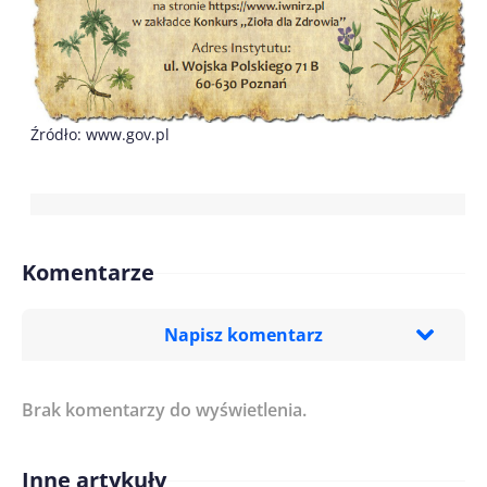
Źródło: www.gov.pl
Komentarze
Napisz komentarz
Brak komentarzy do wyświetlenia.
Imię/ Nick*
Inne artykuły
Treść komentarza*