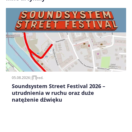
Zapamiętaj moje dane w tej przeglądarce podczas
pisania kolejnych komentarzy.
05.08.2026
|
red.
Soundsystem Street Festival 2026 –
utrudnienia w ruchu oraz duże
natężenie dźwięku