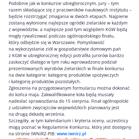
Podobnie jak w konkursie ubiegłorocznym, jury – tym
razem składające się z pracowników naukowych instytutu –
będzie rozstrzygać zmagania w dwóch etapach. Najpierw
zostaną wyłonione najlepsze ogródki zielarskie w każdym
z województw, a najlepsze pod tym względem KGW będą
mogły rywalizować podczas ogólnopolskiego finału,
który odbędzie się w Warszawie. Pomysłowość
na wykorzystanie ziół w gospodarstwie domowym pań
z KGW w ubiegłorocznej edycji potrafiła jurorów bardzo
zaskoczyć dlatego w tym roku wprowadzono podział
prezentowanych wyrobów zielarskich w finale konkursu
na dwie kategorie: kategorię produktów spożywczych
i kategorię produktów pozostałych.
Zgłoszenia na przygotowanym formularzu można dokonać
do końca maja. Zakwalifikowane koła będą musiały
nadesłać sprawozdania do 15 sierpnia. Finał ogólnopolski
z udziałem zwycięzców wojewódzkich planowany jest
na drugą dekadę września.
Szczegóły, w tym kalendarium i kryteria oceny, uczestnicy
mogą poznać w Regulaminie Konkursu, który jest dostępny
na stronie IWNiRZ-PIB:
www.iwnirz.pl