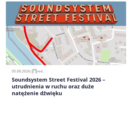
Zapamiętaj moje dane w tej przeglądarce podczas
pisania kolejnych komentarzy.
05.08.2026
|
red.
Soundsystem Street Festival 2026 –
utrudnienia w ruchu oraz duże
natężenie dźwięku