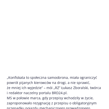
„Konfiskata to społeczna samoobrona, miała ograniczyć
powrót pijanych kierowców na drogi, a nie sprawić,
że mniej ich wyjedzie” – mói „RZ” Łukasz Zboralski, twórca
i redaktor naczelny portalu BRD24.pl.
MS w połowie marca, gdy przepisy wchodziły w życie,
zaproponowało rezygnację z przepisu o obligatoryjnym
przepadku pojazdu mechanicznego prowadzonego