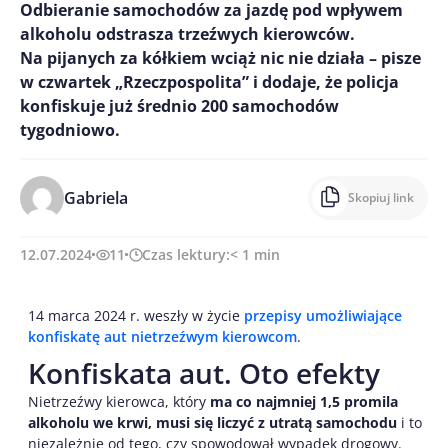
Odbieranie samochodów za jazdę pod wpływem
alkoholu odstrasza trzeźwych kierowców.
Na pijanych za kółkiem wciąż nic nie działa – pisze
w czwartek „Rzeczpospolita” i dodaje, że policja
konfiskuje już średnio 200 samochodów
tygodniowo.
Gabriela
Skopiuj link
12.07.2024
11
Czas lektury:
< 1
min
14 marca 2024 r. weszły w życie
przepisy umożliwiające
konfiskatę aut nietrzeźwym kierowcom
.
Konfiskata aut. Oto efekty
Nietrzeźwy kierowca, który
ma co najmniej 1,5 promila
alkoholu we krwi, musi się liczyć z utratą samochodu
i to
niezależnie od tego, czy spowodował wypadek drogowy.