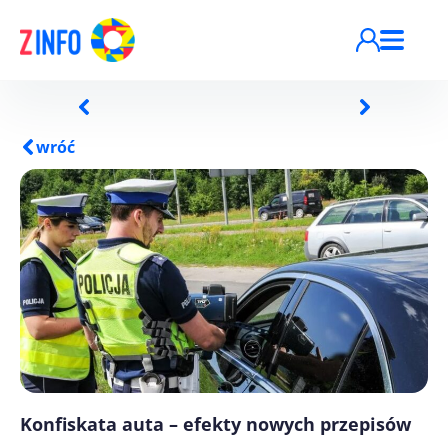
Przejdź do treści
wróć
Konfiskata auta – efekty nowych przepisów