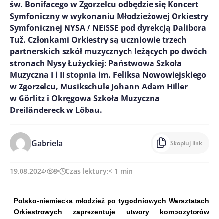
św. Bonifacego w Zgorzelcu odbędzie się Koncert
Symfoniczny w wykonaniu Młodzieżowej Orkiestry
Symfonicznej NYSA / NEISSE pod dyrekcją Dalibora
Tuž. Członkami Orkiestry są uczniowie trzech
partnerskich szkół muzycznych leżących po dwóch
stronach Nysy Łużyckiej: Państwowa Szkoła
Muzyczna I i II stopnia im. Feliksa Nowowiejskiego
w Zgorzelcu, Musikschule Johann Adam Hiller
w Görlitz i Okręgowa Szkoła Muzyczna
Dreiländereck w Löbau.
Gabriela
Skopiuj link
19.08.2024
8
Czas lektury:
< 1
min
Polsko-niemiecka młodzież po tygodniowych Warsztatach
Orkiestrowych zaprezentuje utwory kompozytorów