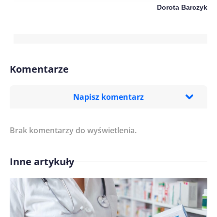
Dorota Barczyk
Komentarze
Napisz komentarz
Brak komentarzy do wyświetlenia.
Imię/ Nick*
Inne artykuły
Treść komentarza*