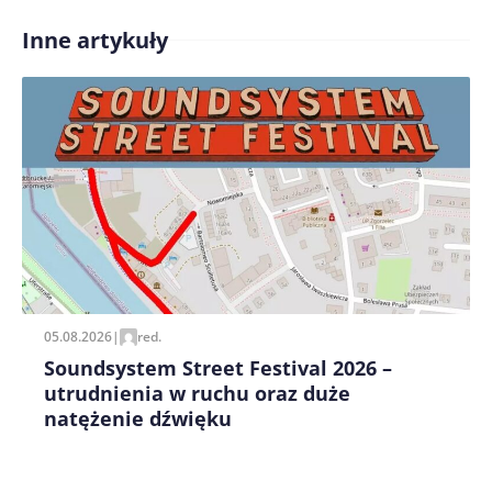
Inne artykuły
Treść komentarza*
Zapamiętaj moje dane w tej przeglądarce podczas
pisania kolejnych komentarzy.
05.08.2026
|
red.
Soundsystem Street Festival 2026 –
utrudnienia w ruchu oraz duże
natężenie dźwięku