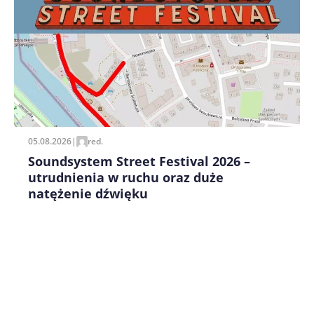
Zapamiętaj moje dane w tej przeglądarce podczas
pisania kolejnych komentarzy.
05.08.2026
|
red.
Soundsystem Street Festival 2026 –
utrudnienia w ruchu oraz duże
natężenie dźwięku