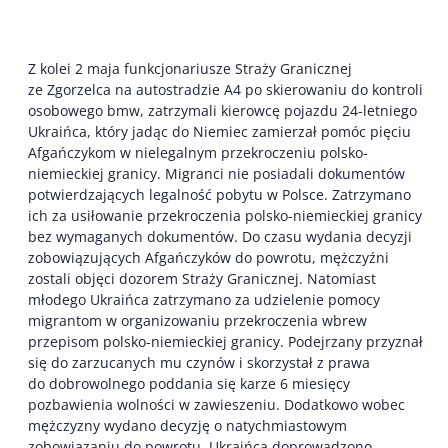
Z kolei 2 maja funkcjonariusze Straży Granicznej
ze Zgorzelca na autostradzie A4 po skierowaniu do kontroli
osobowego bmw, zatrzymali kierowcę pojazdu 24-letniego
Ukraińca, który jadąc do Niemiec zamierzał pomóc pięciu
Afgańczykom w nielegalnym przekroczeniu polsko-
niemieckiej granicy. Migranci nie posiadali dokumentów
potwierdzających legalność pobytu w Polsce. Zatrzymano
ich za usiłowanie przekroczenia polsko-niemieckiej granicy
bez wymaganych dokumentów. Do czasu wydania decyzji
zobowiązujących Afgańczyków do powrotu, mężczyźni
zostali objęci dozorem Straży Granicznej. Natomiast
młodego Ukraińca zatrzymano za udzielenie pomocy
migrantom w organizowaniu przekroczenia wbrew
przepisom polsko-niemieckiej granicy. Podejrzany przyznał
się do zarzucanych mu czynów i skorzystał z prawa
do dobrowolnego poddania się karze 6 miesięcy
pozbawienia wolności w zawieszeniu. Dodatkowo wobec
mężczyzny wydano decyzję o natychmiastowym
zobowiązaniu do powrotu. Ukraińca doprowadzono