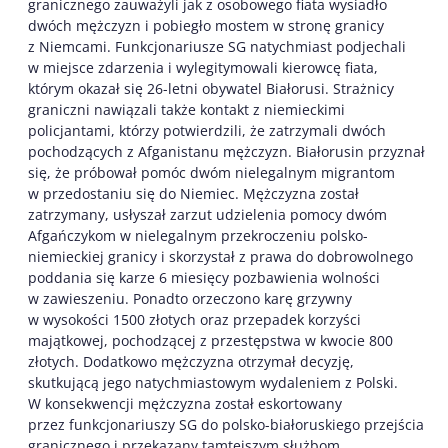
granicznego zauważyli jak z osobowego fiata wysiadło
dwóch mężczyzn i pobiegło mostem w stronę granicy
z Niemcami. Funkcjonariusze SG natychmiast podjechali
w miejsce zdarzenia i wylegitymowali kierowcę fiata,
którym okazał się 26-letni obywatel Białorusi. Strażnicy
graniczni nawiązali także kontakt z niemieckimi
policjantami, którzy potwierdzili, że zatrzymali dwóch
pochodzących z Afganistanu mężczyzn. Białorusin przyznał
się, że próbował pomóc dwóm nielegalnym migrantom
w przedostaniu się do Niemiec. Mężczyzna został
zatrzymany, usłyszał zarzut udzielenia pomocy dwóm
Afgańczykom w nielegalnym przekroczeniu polsko-
niemieckiej granicy i skorzystał z prawa do dobrowolnego
poddania się karze 6 miesięcy pozbawienia wolności
w zawieszeniu. Ponadto orzeczono karę grzywny
w wysokości 1500 złotych oraz przepadek korzyści
majątkowej, pochodzącej z przestępstwa w kwocie 800
złotych. Dodatkowo mężczyzna otrzymał decyzję,
skutkującą jego natychmiastowym wydaleniem z Polski.
W konsekwencji mężczyzna został eskortowany
przez funkcjonariuszy SG do polsko-białoruskiego przejścia
granicznego i przekazany tamtejszym służbom.