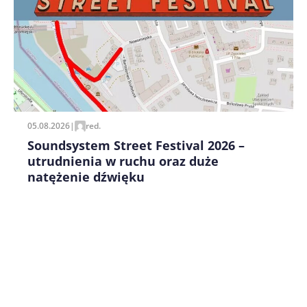
Zapamiętaj moje dane w tej przeglądarce podczas
pisania kolejnych komentarzy.
05.08.2026
|
red.
Soundsystem Street Festival 2026 –
utrudnienia w ruchu oraz duże
natężenie dźwięku