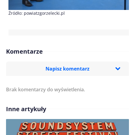
Źródło: powiatzgorzelecki.pl
Komentarze
Napisz komentarz
Brak komentarzy do wyświetlenia.
Imię/ Nick*
Inne artykuły
Treść komentarza*