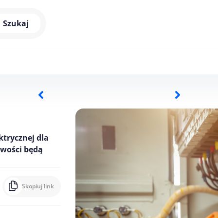
Szukaj
ktrycznej dla
owości będą
Skopiuj link