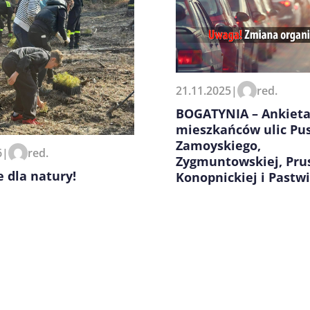
zeglądarce podczas pisania
21.11.2025
|
red.
BOGATYNIA – Ankieta
mieszkańców ulic Pus
Zamoyskiego,
6
|
red.
Zygmuntowskiej, Pru
 dla natury!
Konopnickiej i Pastw