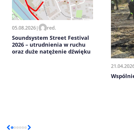
Zapamiętaj moje dane w tej pr
05.08.2026
|
red.
kolejnych komentarzy.
Soundsystem Street Festival
2026 – utrudnienia w ruchu
oraz duże natężenie dźwięku
21.04.202
Wspólnie