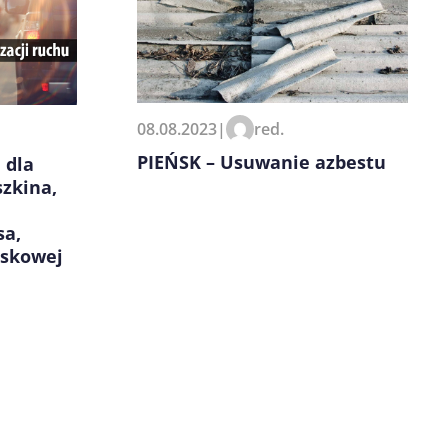
08.08.2023
|
red.
PIEŃSK – Usuwanie azbestu
 dla
zkina,
sa,
iskowej