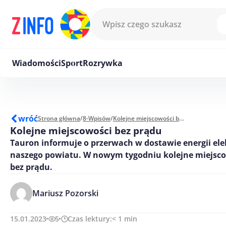
Przejdź do treści
Wiadomości
Sport
Rozrywka
wróć
Strona główna
/
8-Wpisów
/
Kolejne miejscowości bez prądu
Kolejne miejscowości bez prądu
Tauron informuje o przerwach w dostawie energii ele
naszego powiatu. W nowym tygodniu kolejne miejsc
bez prądu.
Mariusz Pozorski
15.01.2023
5
Czas lektury:
< 1
min