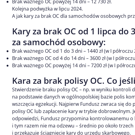
Brak ważnego OC powyżej 14 dni – 12 730 zł.
Kolejna podwyżka w lipcu 2024.
A jak kary za brak OC dla samochodów osobowych prze
Kary za brak OC od 1 lipca do 
za samochód osobowy:
Brak ważnego OC od 1 do 3 dni – 1440 zł (w I półroczu 
Brak ważnego OC od 4 do 14 dni – 3600 zł (w I półroczu
Brak ważnego OC powyżej 14 dni – 7200 zł (w I półroczu
Kara za brak polisy OC. Co jeśl
Stwierdzenie braku polisy OC – np. w wyniku kontroli 
na podstawie danych w ogólnopolskiej bazie polis kom
wszczęcia egzekucji. Najpierw Fundusz zwraca się do
polisy OC lub zapłacenie kary w trybie dobrowolnym. 
odpowiedzi, Fundusz przypomina kontrolowanemu o ko
i tym razem nie ma odzewu – średnio po około trzech
i przekazuje ściągnięcie kary do urzędu skarbowego.