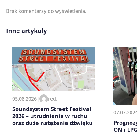
Brak komentarzy do wyświetlenia.
Imię/ Nick*
Inne artykuły
Treść komentarza*
Zapamiętaj moje dane w tej pr
05.08.2026
|
red.
kolejnych komentarzy.
Soundsystem Street Festival
07.07.202
2026 – utrudnienia w ruchu
Prognoz
oraz duże natężenie dźwięku
ON i LP