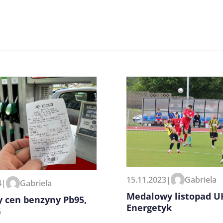
zeglądarce podczas pisania
15.11.2023
|
Gabriela
4
|
Gabriela
Medalowy listopad U
y cen benzyny Pb95,
Energetyk
G