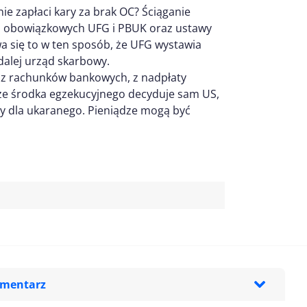
nie zapłaci kary za brak OC? Ściąganie
ach obowiązkowych UFG i PBUK oraz ustawy
 się to w ten sposób, że UFG wystawia
dalej urząd skarbowy.
 z rachunków bankowych, z nadpłaty
e środka egzekucyjnego decyduje sam US,
wy dla ukaranego. Pieniądze mogą być
omentarz