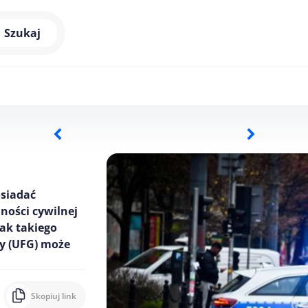
Szukaj
osiadać
ości cywilnej
ak takiego
y (UFG) może
Skopiuj link