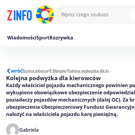
Przejdź do treści
Wiadomości
Sport
Rozrywka
wróć
Strona główna
/
8-Wpisów
/
Kolejna podwyżka dla kierowców
Kolejna podwyżka dla kierowców
Każdy właściciel pojazdu mechanicznego powinien p
wykupione obowiązkowe ubezpieczenie odpowiedzialn
posiadaczy pojazdów mechanicznych (dalej OC). Za br
ubezpieczenia Ubezpieczeniowy Fundusz Gwarancyjn
nałożyć na właściciela pojazdu karę pieniężną.
Gabriela