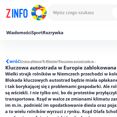
Przejdź do treści
Wiadomości
Sport
Rozrywka
wróć
Strona główna
/
8-Wpisów
/
Kluczowa autostrada w Europie zablokowana
Kluczowa autostrada w Europie zablokowana
Wielki strajk rolników w Niemczech przechodzi w kole
Blokada kluczowych autostrad będzie miała opłakane
i tak borykającej się z problemami gospodarki. Ale rol
są wściekli. I nie tylko oni, bo do protestów przyłączy
transportowa. Rząd w walce ze zmianami klimatu za
im m.in. podnieść im opodatkowanie diesla oraz poj
a to wielu rolników wyrzuci z rynku. Rząd Olafa Schol