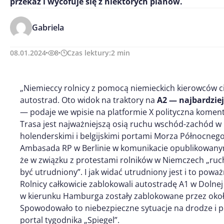
przekaz i wycofuje się z niektórych planów.
Gabriela
08.01.2024
8
Czas lektury:
2
min
„Niemieccy rolnicy z pomocą niemieckich kierowców ci
autostrad. Oto widok na traktory na
A2 — najbardziej
— podaje we wpisie na platformie X polityczna komen
Trasa jest najważniejszą osią ruchu wschód-zachód w
holenderskimi i belgijskimi portami Morza Północneg
Ambasada RP w Berlinie w komunikacie opublikowan
że w związku z protestami rolników w Niemczech „ruc
być utrudniony”. I jak widać utrudniony jest i to poważ
Rolnicy całkowicie zablokowali autostradę A1 w Dolnej 
w kierunku Hamburga zostały zablokowane przez okoł
Spowodowało to niebezpieczne sytuacje na drodze i p
portal tygodnika „Spiegel”.