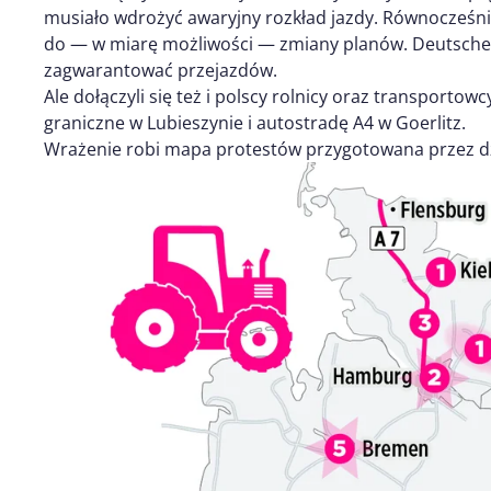
musiało wdrożyć awaryjny rozkład jazdy. Równocześn
do — w miarę możliwości — zmiany planów. Deutsche 
zagwarantować przejazdów.
Ale dołączyli się też i polscy rolnicy oraz transportow
graniczne w Lubieszynie i autostradę A4 w Goerlitz.
Wrażenie robi mapa protestów przygotowana przez dzi