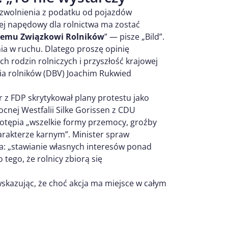
a zwolnienia z podatku od pojazdów
lej napędowy dla rolnictwa ma zostać
kiemu Związkowi Rolników
” — pisze „Bild”.
ia w ruchu. Dlatego proszę opinię
h rodzin rolniczych i przyszłość krajowej
ia rolników (DBV) Joachim Rukwied
r z FDP skrytykował plany protestu jako
ocnej Westfalii Silke Gorissen z CDU
otępia „wszelkie formy przemocy, groźby
charakterze karnym”. Minister spraw
a: „stawianie własnych interesów ponad
tego, że rolnicy zbiorą się
 wskazując, że choć akcja ma miejsce w całym