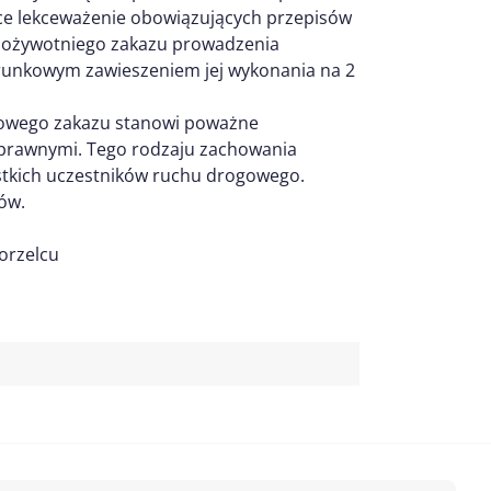
ące lekceważenie obowiązujących przepisów
ę dożywotniego zakazu prowadzenia
arunkowym zawieszeniem jej wykonania na 2
owego zakazu stanowi poważne
 prawnymi. Tego rodzaju zachowania
stkich uczestników ruchu drogowego.
ów.
orzelcu