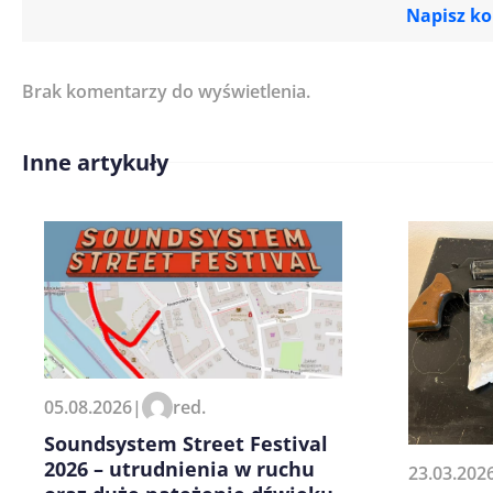
Napisz k
Brak komentarzy do wyświetlenia.
Imię/ Nick*
Inne artykuły
Treść komentarza*
Zapamiętaj moje dane w tej pr
05.08.2026
|
red.
kolejnych komentarzy.
Soundsystem Street Festival
2026 – utrudnienia w ruchu
23.03.202