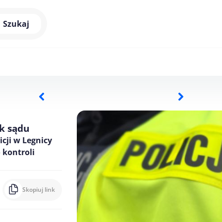
Szukaj
k sądu
icji w Legnicy
 kontroli
Skopiuj link