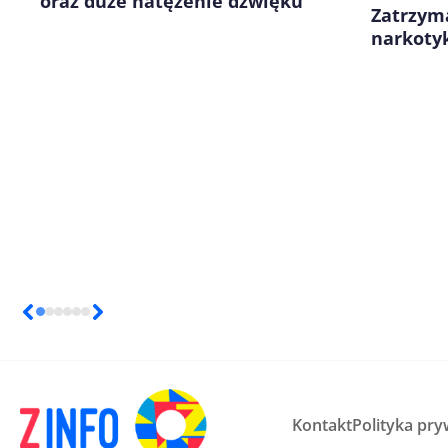
oraz duże natężenie dźwięku
Zatrzym
narkotyk
Kontakt
Polityka pry