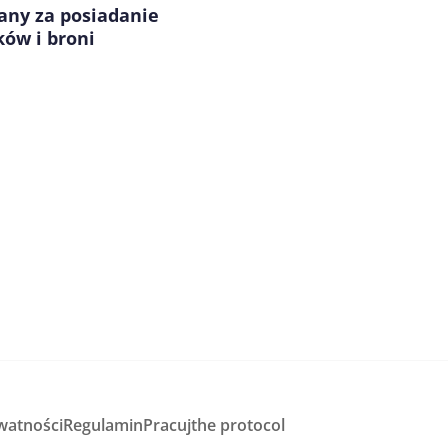
any za posiadanie
ów i broni
watności
Regulamin
Pracuj
the protocol