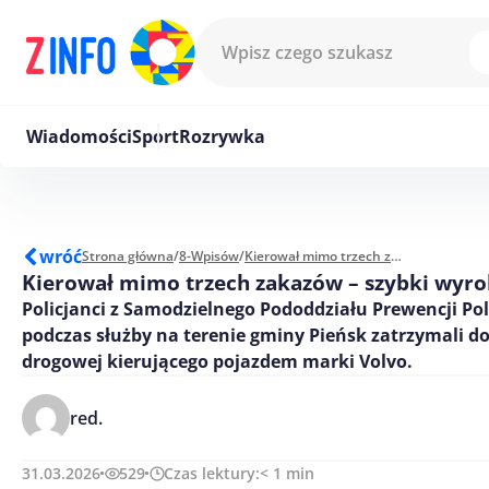
Przejdź do treści
Wiadomości
Sport
Rozrywka
wróć
Strona główna
/
8-Wpisów
/
Kierował mimo trzech zakazów - szybki wyrok sądu
Kierował mimo trzech zakazów – szybki wyro
Policjanci z Samodzielnego Pododdziału Prewencji Pol
podczas służby na terenie gminy Pieńsk zatrzymali do
drogowej kierującego pojazdem marki Volvo.
red.
31.03.2026
529
Czas lektury:
< 1
min