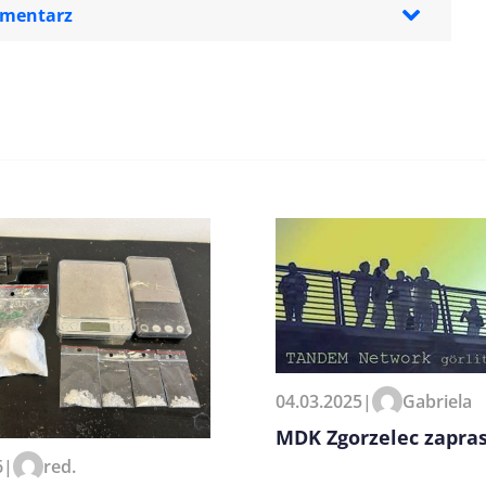
omentarz
zeglądarce podczas pisania
04.03.2025
|
Gabriela
MDK Zgorzelec zapra
6
|
red.