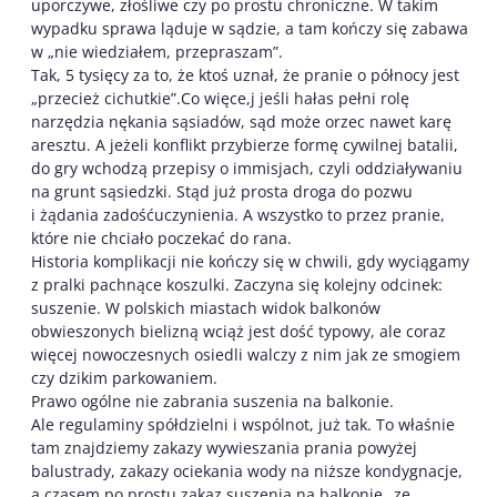
uporczywe, złośliwe czy po prostu chroniczne. W takim
wypadku sprawa ląduje w sądzie, a tam kończy się zabawa
w „nie wiedziałem, przepraszam”.
Tak, 5 tysięcy za to, że ktoś uznał, że pranie o północy jest
„przecież cichutkie”.Co więce,j jeśli hałas pełni rolę
narzędzia nękania sąsiadów, sąd może orzec nawet karę
aresztu. A jeżeli konflikt przybierze formę cywilnej batalii,
do gry wchodzą przepisy o immisjach, czyli oddziaływaniu
na grunt sąsiedzki. Stąd już prosta droga do pozwu
i żądania zadośćuczynienia. A wszystko to przez pranie,
które nie chciało poczekać do rana.
Historia komplikacji nie kończy się w chwili, gdy wyciągamy
z pralki pachnące koszulki. Zaczyna się kolejny odcinek:
suszenie. W polskich miastach widok balkonów
obwieszonych bielizną wciąż jest dość typowy, ale coraz
więcej nowoczesnych osiedli walczy z nim jak ze smogiem
czy dzikim parkowaniem.
Prawo ogólne nie zabrania suszenia na balkonie.
Ale regulaminy spółdzielni i wspólnot, już tak. To właśnie
tam znajdziemy zakazy wywieszania prania powyżej
balustrady, zakazy ociekania wody na niższe kondygnacje,
a czasem po prostu zakaz suszenia na balkonie „ze