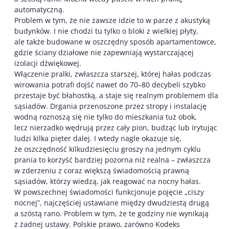
automatyczną.
Problem w tym, że nie zawsze idzie to w parze z akustyką
budynków. I nie chodzi tu tylko o bloki z wielkiej płyty,
ale także budowane w oszczędny sposób apartamentowce,
gdzie ściany działowe nie zapewniają wystarczającej
izolacji dźwiękowej.
Włączenie pralki, zwłaszcza starszej, której hałas podczas
wirowania potrafi dojść nawet do 70–80 decybeli szybko
przestaje być błahostką, a staje się realnym problemem dla
sąsiadów. Drgania przenoszone przez stropy i instalację
wodną roznoszą się nie tylko do mieszkania tuż obok,
lecz nierzadko wędrują przez cały pion, budząc lub irytując
ludzi kilka pięter dalej. I wtedy nagle okazuje się,
że oszczędność kilkudziesięciu groszy na jednym cyklu
prania to korzyść bardziej pozorna niż realna – zwłaszcza
w zderzeniu z coraz większą świadomością prawną
sąsiadów, którzy wiedzą, jak reagować na nocny hałas.
W powszechnej świadomości funkcjonuje pojęcie „ciszy
nocnej”, najczęściej ustawiane między dwudziestą drugą
a szóstą rano. Problem w tym, że te godziny nie wynikają
z żadnej ustawy. Polskie prawo, zarówno Kodeks