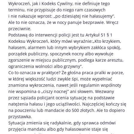
Wykroczeń, jak i Kodeks Cywilny, nie definiuje tego
terminu, nie przypisuje do niego ram czasowych
i nie nakazuje wprost: „po dziesiątej nie hałasujemy”.
Ale to nie oznacza, że w nocy panuje bezprawie. Wręcz
przeciwnie.
Podstawą do interwencji policji jest tu Artykuł 51 § 1
Kodeksu Wykroczeń, który mówi wyraźnie:„Kto krzykiem,
hałasem, alarmem lub innym wybrykiem zakłóca spokój,
porządek publiczny, spoczynek nocny albo wywołuje
zgorszenie w miejscu publicznym, podlega karze aresztu,
ograniczenia wolności albo grzywny”.
Co to oznacza w praktyce? Że głośna praca pralki w porze,
w której większość ludzi zwykle śpi, może wypełniać
znamiona wykroczenia, nawet jeśli regulamin wspólnoty
nie wspomina o „ciszy nocnej” ani słowem. Wezwany
przez sąsiada policjant ocenia sytuację na podstawie
natężenia hałasu i jego uciążliwości. Najczęściej kończy się
na pouczeniu lub mandacie do 500 złotych. Ale to dopiero
przystawka.
Sytuacja zmienia się radykalnie, gdy sprawca odmówi
przyjęcia mandatu albo gdy hałasowanie staje się