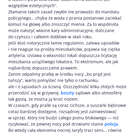
względów estetycznych”.
Złamanie takich zasad zwykle nie prowadzi do mandatu
policyjnego… chyba że woda z prania postanowi zaciekać
komuś na głowę albo zniszczyć mienie. Za to wspólnota
może nałożyć własne kary administracyjne, doliczane
do czynszu i całkiem dotkliwe w skali roku.
Jeśli ktoś notorycznie łamie regulamin, zalewa sąsiadów
i nie reaguje na prośby mieszkańców, pojawia się ciężka
artyleria. Ustawa o własności lokali dopuszcza licytację
mieszkania uciążliwego lokatora. To ekstremum, ale jak
najbardziej dopuszczalne prawem.
Zanim odpalimy pralkę w środku nocy „bo prąd jest
tańszy”, warto pomyśleć nie tylko o rachunku,
ale i o sąsiadach za ścianą. Oszczędność kilku złotych może
przerodzić się w grzywnę,
koszty
sądowe albo atmosferę
tak gęstą, że można ją kroić nożem.
W czasach, gdy pralki są coraz cichsze, a suszarki bębnowe
coraz bardziej dostępne, rozsądniej jest zainwestować
w sprzęt, który nie budzi całego pionu blokowego — niż
ryzykować, że pewnej nocy pod drzwiami stanie
policja
.
Bo wtedy cała ekonomia nocnej taryfy traci sens… równie