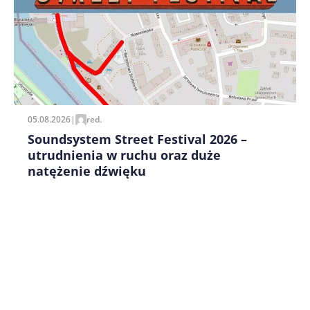
Zapamiętaj moje dane w tej przeglądarce podczas
pisania kolejnych komentarzy.
05.08.2026
|
red.
Soundsystem Street Festival 2026 –
utrudnienia w ruchu oraz duże
natężenie dźwięku