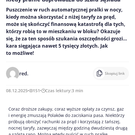
Puszczenie w ruch automatycznej pralki w nocy,
kiedy można skorzystać z niżej taryfy za prąd,
może się skończyć finansową katastrofą dla tych,
którzy robią to w mieszkaniu w bloku? Okazuje
się, że za ten sposób szukania oszczędności grozi…
kara sięgająca nawet 5 tysięcy złotych. Jak
to możliwe!
red.
Skopiuj link
08.12.2025
151
Czas lektury:
3
min
Coraz droższe zakupy, coraz wyższe opłaty za czynsz, gaz
i energię zmuszają Polaków do zaciskania pasa. Niektórzy
próbują obniżyć rachunki za prąd i korzystają z tańszej,
nocnej taryfy, zazwyczaj między godziną dwudziestą drugą
a szóstą rano. Można wtedy puścić w ruch pralkę