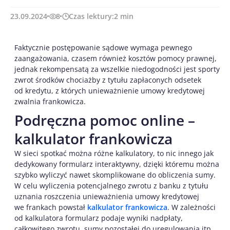
23.09.2024
8
Czas lektury:
2
min
Faktycznie postępowanie sądowe wymaga pewnego
zaangażowania, czasem również kosztów pomocy prawnej,
jednak rekompensatą za wszelkie niedogodności jest sporty
zwrot środków chociażby z tytułu zapłaconych odsetek
od kredytu, z których unieważnienie umowy kredytowej
zwalnia frankowicza.
Podręczna pomoc online –
kalkulator frankowicza
W sieci spotkać można różne kalkulatory, to nic innego jak
dedykowany formularz interaktywny, dzięki któremu można
szybko wyliczyć nawet skomplikowane do obliczenia sumy.
W celu wyliczenia potencjalnego zwrotu z banku z tytułu
uznania roszczenia unieważnienia umowy kredytowej
we frankach powstał
kalkulator frankowicza
. W zależności
od kalkulatora formularz podaje wyniki nadpłaty,
całkowitego zwrotu, sumy pozostałej do uregulowania itp.