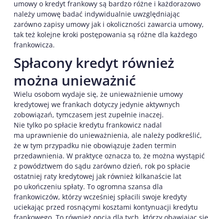
umowy o kredyt frankowy są bardzo różne i każdorazowo
należy umowę badać indywidualnie uwzględniając
zarówno zapisy umowy jak i okoliczności zawarcia umowy,
tak też kolejne kroki postępowania są różne dla każdego
frankowicza.
Spłacony kredyt również
można unieważnić
Wielu osobom wydaje się, że unieważnienie umowy
kredytowej we frankach dotyczy jedynie aktywnych
zobowiązań, tymczasem jest zupełnie inaczej.
Nie tylko po spłacie kredytu frankowicz nadal
ma uprawnienie do unieważnienia, ale należy podkreślić,
że w tym przypadku nie obowiązuje żaden termin
przedawnienia. W praktyce oznacza to, że można wystąpić
z powództwem do sądu zarówno dzień, rok po spłacie
ostatniej raty kredytowej jak również kilkanaście lat
po ukończeniu spłaty. To ogromna szansa dla
frankowiczów, którzy wcześniej spłacili swoje kredyty
uciekając przed rosnącymi kosztami kontynuacji kredytu
frankowego. To również opcja dla tych, którzy obawiając się