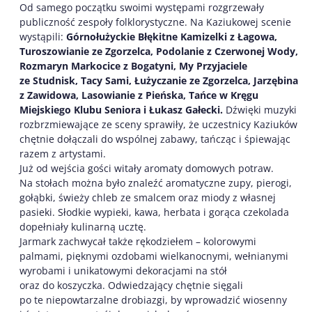
Od samego początku swoimi występami rozgrzewały
publiczność zespoły folklorystyczne. Na Kaziukowej scenie
wystąpili:
Górnołużyckie Błękitne Kamizelki z Łagowa,
Turoszowianie ze Zgorzelca, Podolanie z Czerwonej Wody,
Rozmaryn Markocice z Bogatyni, My Przyjaciele
ze Studnisk, Tacy Sami, Łużyczanie ze Zgorzelca, Jarzębina
z Zawidowa, Lasowianie z Pieńska, Tańce w Kręgu
Miejskiego Klubu Seniora i Łukasz Gałecki.
Dźwięki muzyki
rozbrzmiewające ze sceny sprawiły, że uczestnicy Kaziuków
chętnie dołączali do wspólnej zabawy, tańcząc i śpiewając
razem z artystami.
Już od wejścia gości witały aromaty domowych potraw.
Na stołach można było znaleźć aromatyczne zupy, pierogi,
gołąbki, świeży chleb ze smalcem oraz miody z własnej
pasieki. Słodkie wypieki, kawa, herbata i gorąca czekolada
dopełniały kulinarną ucztę.
Jarmark zachwycał także rękodziełem – kolorowymi
palmami, pięknymi ozdobami wielkanocnymi, wełnianymi
wyrobami i unikatowymi dekoracjami na stół
oraz do koszyczka. Odwiedzający chętnie sięgali
po te niepowtarzalne drobiazgi, by wprowadzić wiosenny