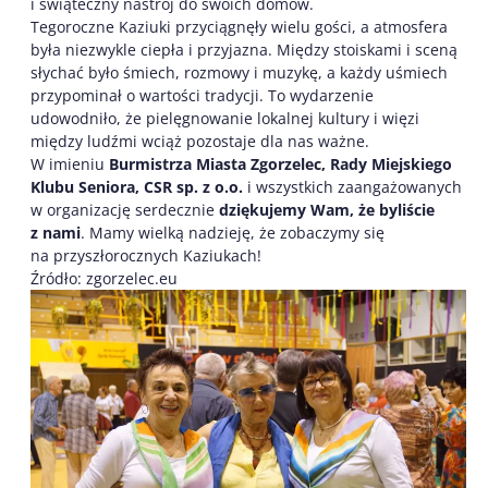
i świąteczny nastrój do swoich domów.
Tegoroczne Kaziuki przyciągnęły wielu gości, a atmosfera
była niezwykle ciepła i przyjazna. Między stoiskami i sceną
słychać było śmiech, rozmowy i muzykę, a każdy uśmiech
przypominał o wartości tradycji. To wydarzenie
udowodniło, że pielęgnowanie lokalnej kultury i więzi
między ludźmi wciąż pozostaje dla nas ważne.
W imieniu
Burmistrza Miasta Zgorzelec, Rady Miejskiego
Klubu Seniora, CSR sp. z o.o.
i wszystkich zaangażowanych
w organizację serdecznie
dziękujemy Wam, że byliście
z nami
. Mamy wielką nadzieję, że zobaczymy się
na przyszłorocznych Kaziukach!
Źródło: zgorzelec.eu