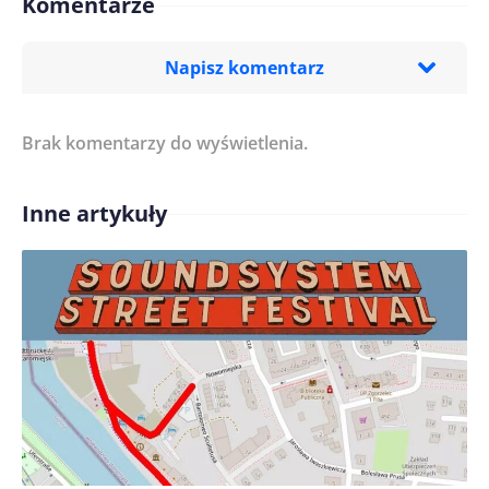
Komentarze
Napisz komentarz
Brak komentarzy do wyświetlenia.
Imię/ Nick*
Inne artykuły
Treść komentarza*
Zapamiętaj moje dane w tej przeglądarce podczas
pisania kolejnych komentarzy.