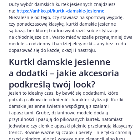
Duży wybór damskich kurtek jesiennych znajdziesz
na:
https://anhko.pl/kurtki-damskie-jesienne
.
Niezależnie od tego, czy stawiasz na sportową wygodę,
czy ponadczasową klasykę, kurtki damskie jesienne
są bazą, bez której trudno wyobrazić sobie stylizacje
na chłodniejsze dni. Warto mieć w szafie przynajmniej dwa
modele – codzienny i bardziej elegancki – aby bez trudu
dopasować się do każdej okazji i nastroju.
Kurtki damskie jesienne
a dodatki – jakie akcesoria
podkreślą twój look?
Jesień to idealny czas, by bawić się dodatkami, które
potrafią całkowicie odmienić charakter stylizacji. Kurtki
damskie jesienne świetnie współgrają z szalami
i apaszkami. Grube, dzianinowe modele dodają
przytulności i pasują do pikowanych kurtek, natomiast
jedwabne czy cienkie apaszki pięknie przełamują klasyczny
trencz. Równie ważne są czapki i berety – nie tylko chronią
przed chłodem, ale też wnoszą nutę elegancji albo luzu,