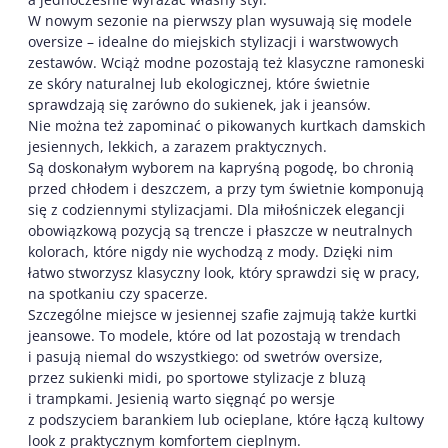
W nowym sezonie na pierwszy plan wysuwają się modele
oversize – idealne do miejskich stylizacji i warstwowych
zestawów. Wciąż modne pozostają też klasyczne ramoneski
ze skóry naturalnej lub ekologicznej, które świetnie
sprawdzają się zarówno do sukienek, jak i jeansów.
Nie można też zapominać o pikowanych kurtkach damskich
jesiennych, lekkich, a zarazem praktycznych.
Są doskonałym wyborem na kapryśną pogodę, bo chronią
przed chłodem i deszczem, a przy tym świetnie komponują
się z codziennymi stylizacjami. Dla miłośniczek elegancji
obowiązkową pozycją są trencze i płaszcze w neutralnych
kolorach, które nigdy nie wychodzą z mody. Dzięki nim
łatwo stworzysz klasyczny look, który sprawdzi się w pracy,
na spotkaniu czy spacerze.
Szczególne miejsce w jesiennej szafie zajmują także kurtki
jeansowe. To modele, które od lat pozostają w trendach
i pasują niemal do wszystkiego: od swetrów oversize,
przez sukienki midi, po sportowe stylizacje z bluzą
i trampkami. Jesienią warto sięgnąć po wersje
z podszyciem barankiem lub ocieplane, które łączą kultowy
look z praktycznym komfortem cieplnym.