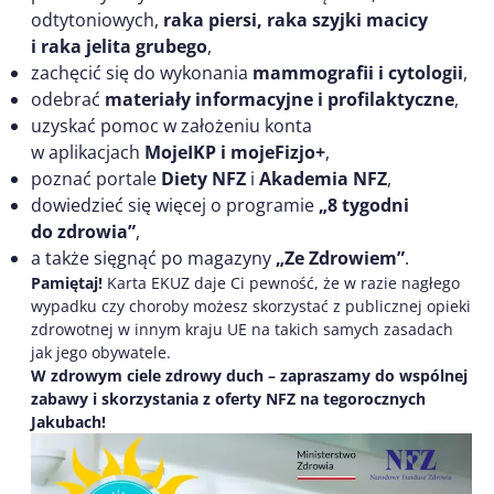
odtytoniowych,
raka piersi, raka szyjki macicy
i raka jelita grubego
,
zachęcić się do wykonania
mammografii i cytologii
,
odebrać
materiały informacyjne i profilaktyczne
,
uzyskać pomoc w założeniu konta
w aplikacjach
MojeIKP i mojeFizjo+
,
poznać portale
Diety NFZ
i
Akademia NFZ
,
dowiedzieć się więcej o programie
„8 tygodni
do zdrowia”
,
a także sięgnąć po magazyny
„Ze Zdrowiem”
.
Pamiętaj!
Karta EKUZ daje Ci pewność, że w razie nagłego
wypadku czy choroby możesz skorzystać z publicznej opieki
zdrowotnej w innym kraju UE na takich samych zasadach
jak jego obywatele.
W zdrowym ciele zdrowy duch – zapraszamy do wspólnej
zabawy i skorzystania z oferty NFZ na tegorocznych
Jakubach!