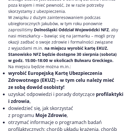
poza krajem i mieć pewność, że w razie potrzeby
skorzystamy z ubezpieczenia.
W związku z dużym zainteresowaniem podczas
ubiegłorocznych Jakubów, w tym roku ponownie
zaprosiliśmy
Dolnośląski Oddział Wojewódzki NFZ
, aby
nasi mieszkańcy – bawiąc się na jarmarku – mogli przy
okazji zadbać o swoje zdrowie i formalności związane
z wyjazdami m.in.
na miejscu wyrobić kartę EKUZ.
Stanowisko NFZ będzie dostępne 30 sierpnia (sobota)
w godz. 15:00–18:00 w okolicach Bulwaru Greckiego.
Na miejscu będzie można m.in.:
wyrobić Europejską Kartę Ubezpieczenia
Zdrowotnego (EKUZ) – w tym celu należy mieć
ze sobą dowód osobisty!
uzyskać odpowiedzi i porady dotyczące
profilaktyki
i zdrowia
,
dowiedzieć się, jak skorzystać
z programu
Moje Zdrowie
,
otrzymać informacje o programach badań
profilaktycznych: chorób układu krążenia, chorób