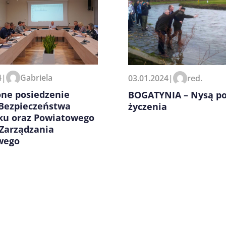
zeglądarce podczas pisania
4
|
Gabriela
03.01.2024
|
red.
one posiedzenie
BOGATYNIA – Nysą po
 Bezpieczeństwa
życzenia
dku oraz Powiatowego
 Zarządzania
wego