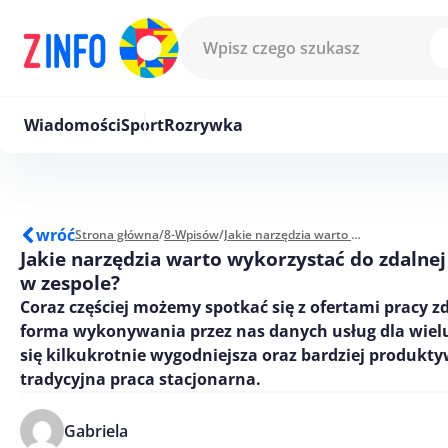
Przejdź do treści
Wiadomości
Sport
Rozrywka
wróć
Strona główna
/
8-Wpisów
/
Jakie narzędzia warto wykorzystać do zdalnej pracy w zespole?
Jakie narzędzia warto wykorzystać do zdalnej
w zespole?
Coraz częściej możemy spotkać się z ofertami pracy z
forma wykonywania przez nas danych usług dla wiel
się kilkukrotnie wygodniejsza oraz bardziej produkt
tradycyjna praca stacjonarna.
Gabriela