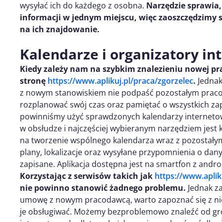
wysyłać ich do każdego z osobna.
Narzędzie sprawia,
informacji w jednym miejscu, więc zaoszczędzimy 
na ich znajdowanie.
Kalendarze i organizatory i
Kiedy zależy nam na szybkim znalezieniu nowej p
stronę
https://www.aplikuj.pl/praca/zgorzelec
.
Jednak
z nowym stanowiskiem nie podpaść pozostałym praco
rozplanować swój czas oraz pamiętać o wszystkich z
powinniśmy użyć sprawdzonych kalendarzy internetow
w obsłudze i najczęściej wybieranym narzędziem jest
na tworzenie wspólnego kalendarza wraz z pozostałym
plany, lokalizacje oraz wysyłane przypomnienia o dan
zapisane. Aplikacja dostępna jest na smartfon z andro
Korzystając z serwisów takich jak
https://www.apliku
nie powinno stanowić żadnego problemu.
Jednak za
umowę z nowym pracodawcą, warto zapoznać się z nie
je obsługiwać. Możemy bezproblemowo znaleźć od grom