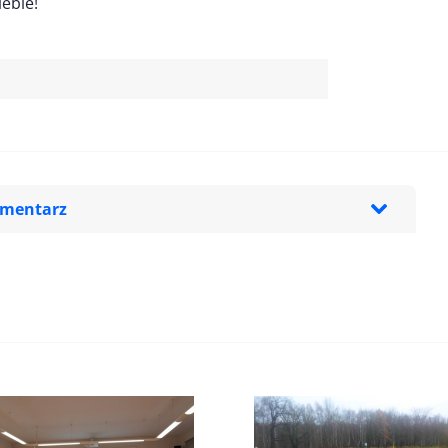
ebie!
omentarz