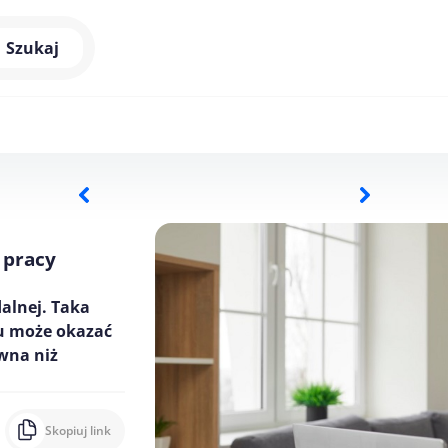
Szukaj
 pracy
dalnej. Taka
u może okazać
ywna niż
Skopiuj link