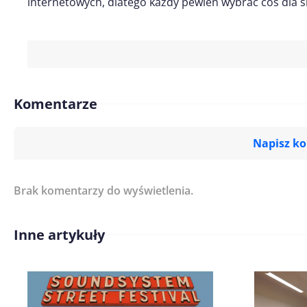
internetowych, dlatego każdy pewien wybrać coś dla si
Komentarze
Napisz k
Brak komentarzy do wyświetlenia.
Imię/ Nick*
Inne artykuły
Treść komentarza*