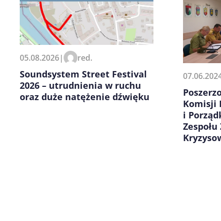
Zapamiętaj moje dane w tej pr
05.08.2026
|
red.
kolejnych komentarzy.
Soundsystem Street Festival
07.06.202
2026 – utrudnienia w ruchu
Poszerz
oraz duże natężenie dźwięku
Komisji
i Porzą
Zespołu
Kryzyso