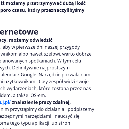
 iż możemy przetrzymywać dużą ilość
sporo czasu, który przeznaczylibyśmy
nternetowe
racy, możemy odwiedzić
, aby w pierwsze dni naszej przygody
wnikom albo nawet szefowi, warto dobrze
aplanowanych spotkaniach. W tym celu
ych. Definitywnie najprostszym
 kalendarz Google. Narzędzie pozwala nam
i użytkownikami. Cały zespół widzi swoje
ych wydarzeniach, które zostaną przez nas
idem, a także IOS-em.
j.pl/
znalezienie pracy zdalnej,
nim przystąpimy do działania i podpiszemy
zbędnymi narzędziami i nauczyć się
a tego typu aplikacji lub stron