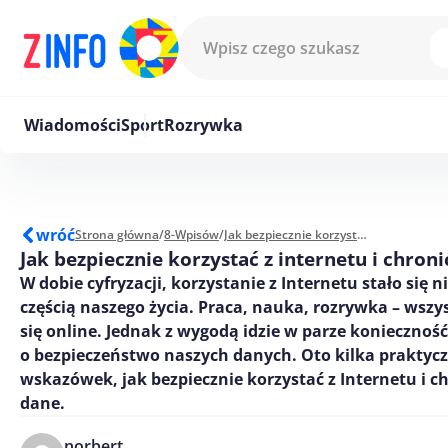
Przejdź do treści
Wiadomości
Sport
Rozrywka
wróć
Strona główna
/
8-Wpisów
/
Jak bezpiecznie korzystać z internetu i chronić swoje dane?
Jak bezpiecznie korzystać z internetu i chron
W dobie cyfryzacji, korzystanie z Internetu stało się 
częścią naszego życia. Praca, nauka, rozrywka – wszys
się online. Jednak z wygodą idzie w parze koniecznoś
o bezpieczeństwo naszych danych. Oto kilka praktyc
wskazówek, jak bezpiecznie korzystać z Internetu i c
dane.
norbert