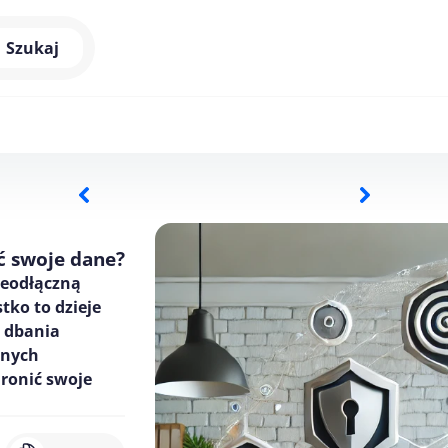
Szukaj
ić swoje dane?
nieodłączną
tko to dzieje
ć dbania
znych
hronić swoje