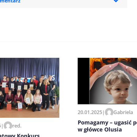
omentarz
zeglądarce podczas pisania
20.01.2025
|
Gabriela
Pomagamy – ugasić p
5
|
red.
w główce Olusia
atowy Konkurs