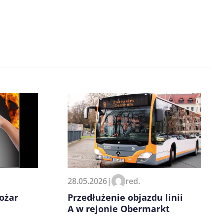
28.05.2026
|
red.
ożar
Przedłużenie objazdu linii
A w rejonie Obermarkt