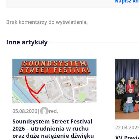
Napisz k
Brak komentarzy do wyświetlenia.
Imię/ Nick*
Inne artykuły
Treść komentarza*
Zapamiętaj moje dane w tej pr
05.08.2026
|
red.
kolejnych komentarzy.
Soundsystem Street Festival
22.04.202
2026 – utrudnienia w ruchu
oraz duże natężenie dźwięku
XV Powi